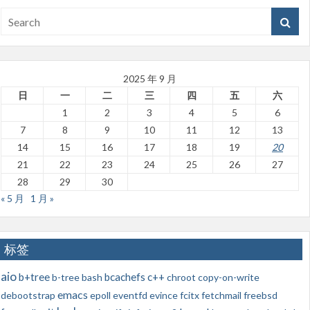
2025 年 9 月
日
一
二
三
四
五
六
1
2
3
4
5
6
7
8
9
10
11
12
13
14
15
16
17
18
19
20
21
22
23
24
25
26
27
28
29
30
« 5 月
1 月 »
标签
aio
b+tree
bcachefs
c++
b-tree
bash
chroot
copy-on-write
emacs
debootstrap
epoll
eventfd
evince
fcitx
fetchmail
freebsd