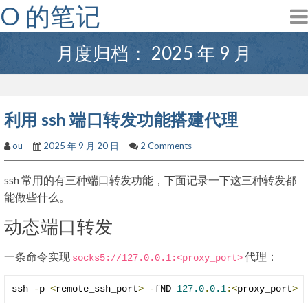
O 的笔记
Skip
to
content
月度归档：
2025 年 9 月
利用 ssh 端口转发功能搭建代理
ou
2025 年 9 月 20 日
2 Comments
ssh 常用的有三种端口转发功能，下面记录一下这三种转发都
能做些什么。
动态端口转发
一条命令实现
代理：
socks5
:
//127.0.0.1:<proxy_port>
ssh 
-
p 
<
remote_ssh_port
>
-
fND 
127.0
.
0.1
:<
proxy_port
>