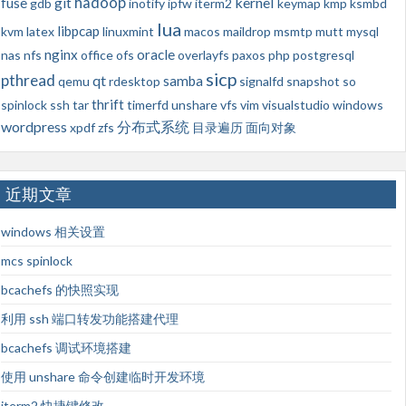
hadoop
kernel
fuse
git
gdb
inotify
ipfw
iterm2
keymap
kmp
ksmbd
lua
libpcap
kvm
latex
linuxmint
macos
maildrop
msmtp
mutt
mysql
nginx
oracle
nas
nfs
office
ofs
overlayfs
paxos
php
postgresql
sicp
pthread
qt
samba
qemu
rdesktop
signalfd
snapshot
so
thrift
spinlock
ssh
tar
timerfd
unshare
vfs
vim
visualstudio
windows
wordpress
分布式系统
xpdf
zfs
目录遍历
面向对象
近期文章
windows 相关设置
mcs spinlock
bcachefs 的快照实现
利用 ssh 端口转发功能搭建代理
bcachefs 调试环境搭建
使用 unshare 命令创建临时开发环境
iterm2 快捷键修改