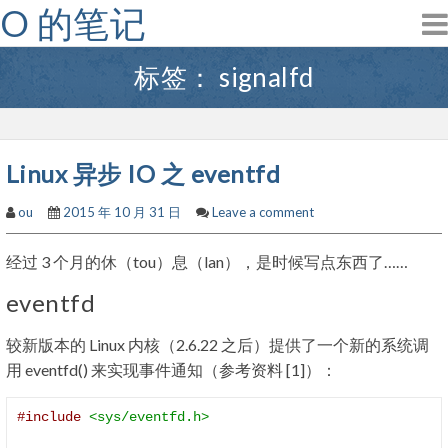
O 的笔记
Skip
to
content
标签：
signalfd
Linux 异步 IO 之 eventfd
ou
2015 年 10 月 31 日
Leave a comment
经过 3 个月的休（tou）息（lan），是时候写点东西了……
eventfd
较新版本的 Linux 内核（2.6.22 之后）提供了一个新的系统调
用 eventfd() 来实现事件通知（参考资料 [1]）：
#include
<sys/eventfd.h>