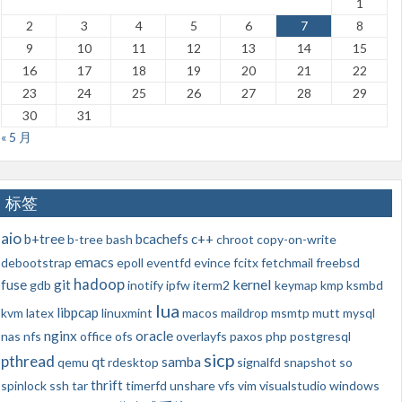
1
2
3
4
5
6
7
8
9
10
11
12
13
14
15
16
17
18
19
20
21
22
23
24
25
26
27
28
29
30
31
« 5 月
标签
aio
b+tree
bcachefs
c++
b-tree
bash
chroot
copy-on-write
emacs
debootstrap
epoll
eventfd
evince
fcitx
fetchmail
freebsd
hadoop
kernel
fuse
git
gdb
inotify
ipfw
iterm2
keymap
kmp
ksmbd
lua
libpcap
kvm
latex
linuxmint
macos
maildrop
msmtp
mutt
mysql
nginx
oracle
nas
nfs
office
ofs
overlayfs
paxos
php
postgresql
sicp
pthread
qt
samba
qemu
rdesktop
signalfd
snapshot
so
thrift
spinlock
ssh
tar
timerfd
unshare
vfs
vim
visualstudio
windows