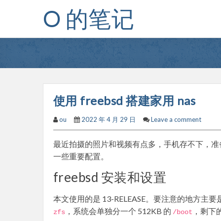
Skip
O 的笔记
to
content
使用 freebsd 搭建家用 nas
ou
2022 年 4 月 29 日
Leave a comment
最近拍摄的照片和视频有点多，手机存不下，准备搞个
一些重要配置。
freebsd 安装和设置
本文使用的是 13-RELEASE。要注意的地方
，系统会单独分一个 512KB 的
，剩下
zfs
/
boot