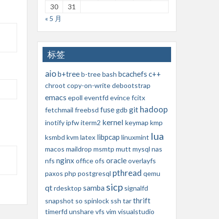
30
31
« 5 月
标签
aio
b+tree
bcachefs
c++
b-tree
bash
chroot
copy-on-write
debootstrap
emacs
epoll
eventfd
evince
fcitx
hadoop
fuse
git
fetchmail
freebsd
gdb
kernel
inotify
ipfw
iterm2
keymap
kmp
lua
libpcap
ksmbd
kvm
latex
linuxmint
macos
maildrop
msmtp
mutt
mysql
nas
nginx
oracle
nfs
office
ofs
overlayfs
pthread
paxos
php
postgresql
qemu
sicp
qt
samba
rdesktop
signalfd
thrift
snapshot
so
spinlock
ssh
tar
timerfd
unshare
vfs
vim
visualstudio