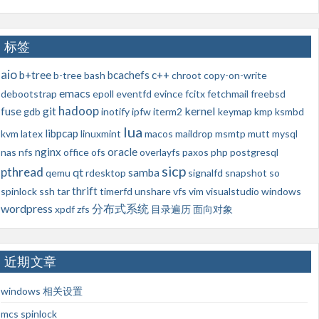
标签
aio
b+tree
bcachefs
c++
b-tree
bash
chroot
copy-on-write
emacs
debootstrap
epoll
eventfd
evince
fcitx
fetchmail
freebsd
hadoop
kernel
fuse
git
gdb
inotify
ipfw
iterm2
keymap
kmp
ksmbd
lua
libpcap
kvm
latex
linuxmint
macos
maildrop
msmtp
mutt
mysql
nginx
oracle
nas
nfs
office
ofs
overlayfs
paxos
php
postgresql
sicp
pthread
qt
samba
qemu
rdesktop
signalfd
snapshot
so
thrift
spinlock
ssh
tar
timerfd
unshare
vfs
vim
visualstudio
windows
wordpress
分布式系统
xpdf
zfs
目录遍历
面向对象
近期文章
windows 相关设置
mcs spinlock