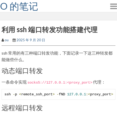
O 的笔记
Skip
to
content
利用 ssh 端口转发功能搭建代理
ou
2025 年 9 月 20 日
ssh 常用的有三种端口转发功能，下面记录一下这三种转发都
能做些什么。
动态端口转发
一条命令实现
代理：
socks5
:
//127.0.0.1:<proxy_port>
ssh 
-
p 
<
remote_ssh_port
>
-
fND 
127.0
.
0.1
:<
proxy_port
>
远程端口转发