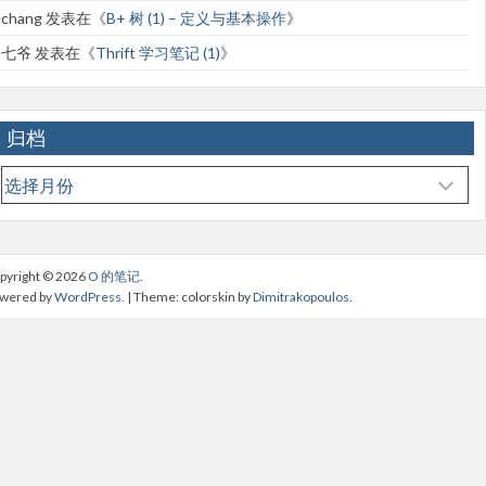
chang
发表在《
B+ 树 (1) – 定义与基本操作
》
七爷
发表在《
Thrift 学习笔记 (1)
》
归档
归
档
pyright © 2026
O 的笔记
.
wered by
WordPress
. | Theme: colorskin by
Dimitrakopoulos
.