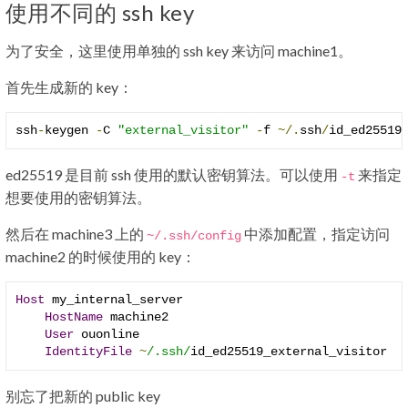
使用不同的 ssh key
为了安全，这里使用单独的 ssh key 来访问 machine1。
首先生成新的 key：
ssh
-
keygen 
-
C 
"external_visitor"
-
f 
~/.
ssh
/
id_ed25519
ed25519 是目前 ssh 使用的默认密钥算法。可以使用
来指定
-
t
想要使用的密钥算法。
然后在 machine3 上的
中添加配置，指定访问
~
/.ssh/
config
machine2 的时候使用的 key：
Host
 my_internal_server

HostName
 machine2

User
 ouonline

IdentityFile
~
/.ssh/
id_ed25519_external_visitor
别忘了把新的 public key