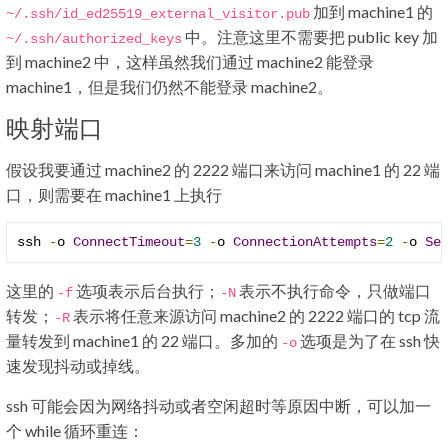
加到 machine1 的
~
/.ssh/
id_ed25519_external_visitor
.
pub
中。注意这里不需要把 public key 加
~
/.ssh/
authorized_keys
到 machine2 中，这样虽然我们通过 machine2 能登录
machine1，但是我们仍然不能登录 machine2。
映射端口
假设我要通过 machine2 的 2222 端口来访问 machine1 的 22 端
口，则需要在 machine1 上执行
ssh 
-
o 
ConnectTimeout
=
3
-
o 
ConnectionAttempts
=
2
-
o 
Se
这里的
选项表示后台执行；
表示不执行命令，只做端口
-
f
-
N
转发；
表示将任意来源访问 machine2 的 2222 端口的 tcp 流
-
R
量转发到 machine1 的 22 端口。多加的
选项是为了在 ssh 快
-
o
速发现抖动或掉线。
ssh 可能会因为网络抖动或者空闲超时等原因中断，可以加一
个 while 循环重连：