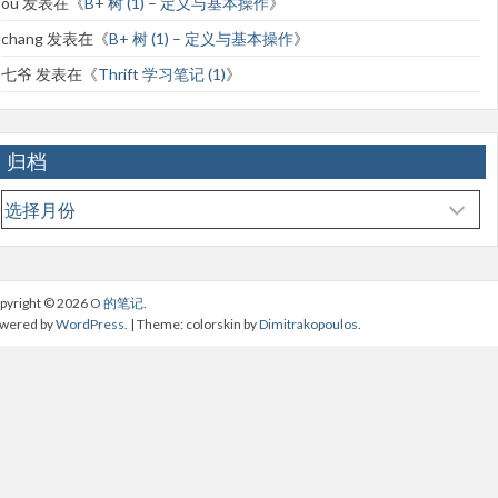
ou
发表在《
B+ 树 (1) – 定义与基本操作
》
chang
发表在《
B+ 树 (1) – 定义与基本操作
》
七爷
发表在《
Thrift 学习笔记 (1)
》
归档
归
档
pyright © 2026
O 的笔记
.
wered by
WordPress
. | Theme: colorskin by
Dimitrakopoulos
.