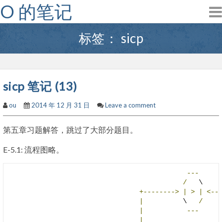
O 的笔记
Skip
to
content
标签：
sicp
sicp 笔记 (13)
ou
2014 年 12 月 31 日
Leave a comment
第五章习题解答，跳过了大部分题目。
E-5.1: 流程图略。
---
/
   \    
+-------->
|
>
|
<--
|
          \   
/
|
---
|