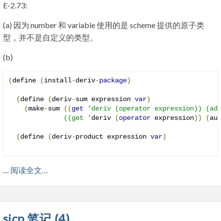
E-2.73:
(a) 因为 number 和 variable 使用的是 scheme 提供的原子类
型，并不是自定义的类型。
(b)
(
define 
(
install
-
deriv
-
package
)
(
define 
(
deriv
-
sum expression 
var
)
(
make
-
sum 
((
get
'deriv (operator expression)) (add
              ((get '
deriv 
(
operator
 expression
))
(
au
(
define 
(
deriv
-
product expression 
var
)
…
阅读全文…
sicp 笔记 (4)