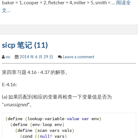
baker = 1, cooper = 2, fletcher = 4, miller = 5, smith = …
阅读全
文…
sicp 笔记 (11)
ou
2014 年 6 月 29 日
Leave a comment
第四章习题 4.16 - 4.37 的解答。
E-4.16:
(a) 如果匹配到相应的变量再检查一下变量值是否为
“
unassigned
”。
(
define 
(
lookup
-
variable
-
value
var
 env
)
(
define 
(
env
-
loop env
)
(
define 
(
scan vars vals
)
(
cond 
((
null
?
 vars
)