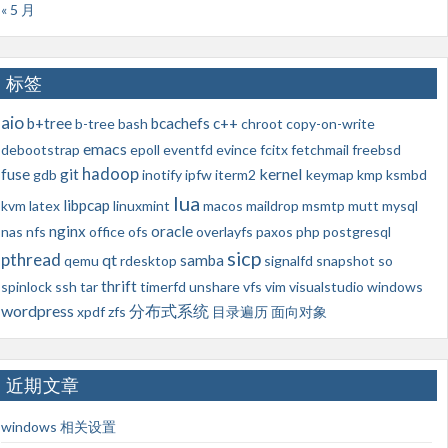
« 5 月
标签
aio
b+tree
bcachefs
c++
b-tree
bash
chroot
copy-on-write
emacs
debootstrap
epoll
eventfd
evince
fcitx
fetchmail
freebsd
hadoop
kernel
fuse
git
gdb
inotify
ipfw
iterm2
keymap
kmp
ksmbd
lua
libpcap
kvm
latex
linuxmint
macos
maildrop
msmtp
mutt
mysql
nginx
oracle
nas
nfs
office
ofs
overlayfs
paxos
php
postgresql
sicp
pthread
qt
samba
qemu
rdesktop
signalfd
snapshot
so
thrift
spinlock
ssh
tar
timerfd
unshare
vfs
vim
visualstudio
windows
wordpress
分布式系统
xpdf
zfs
目录遍历
面向对象
近期文章
windows 相关设置