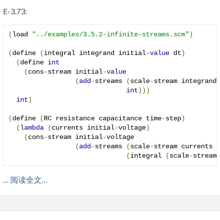
E-3.73:
(
load 
"../examples/3.5.2-infinite-streams.scm"
)
(
define 
(
integral integrand initial
-
value
 dt
)
(
define 
int
(
cons
-
stream initial
-
value
(
add
-
streams 
(
scale
-
stream integrand
int
)))
int
)
(
define 
(
RC resistance capacitance time
-
step
)
(
lambda
(
currents initial
-
voltage
)
(
cons
-
stream initial
-
voltage

(
add
-
streams 
(
scale
-
stream currents 
(
integral 
(
scale
-
stream
…
阅读全文…