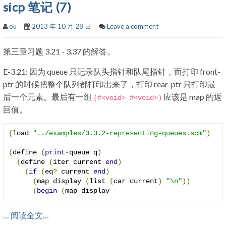
sicp 笔记 (7)
ou
2013 年 10 月 28 日
Leave a comment
第三章习题 3.21 - 3.37 的解答。
E-3.21: 因为 queue 只记录队头指针和队尾指针，而打印 front-
ptr 的时候把整个队列都打印出来了，打印 rear-ptr 只打印最
后一个元素。最后有一组
应该是 map 的返
(#<
void
>
#<void>)
回值。
(
load 
"../examples/3.3.2-representing-queues.scm"
)
(
define 
(
print
-
queue q
)
(
define 
(
iter current 
end
)
(
if
(
eq
?
 current 
end
)
(
map display 
(
list 
(
car current
)
"\n"
))
(
begin
(
map display 
…
阅读全文…