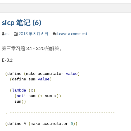
sicp 笔记 (6)
ou
2013 年 8 月 6 日
Leave a comment
第三章习题 3.1 - 3.20 的解答。
E-3.1:
(
define 
(
make
-
accumulator 
value
)
(
define sum 
value
)
(
lambda
(
x
)
(
set
!
 sum 
(+
 sum x
))
    sum
))
;
---------------------------------------------
(
define A 
(
make
-
accumulator 
5
))