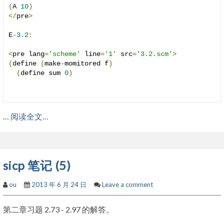
(
A 
10
)
</
pre
>
E
-
3.2
:
<
pre lang
=
'scheme'
 line
=
'1'
 src
=
'3.2.scm'
>
(
define 
(
make
-
momitored f
)
(
define sum 
0
)
…
阅读全文…
sicp 笔记 (5)
ou
2013 年 6 月 24 日
Leave a comment
第二章习题 2.73 - 2.97 的解答。