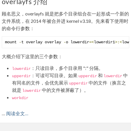
overlayfs 介绍
顾名思义，overlayfs 就是把多个目录组合在一起形成一个新的
文件系统，在 2014 年被合并进 kernel v3.18。先来看下使用时
的命令行参数：
mount 
-
t overlay overlay 
-
o lowerdir
=<
lowerdir1
>:<
low
大概介绍下这里的三个参数：
：只读目录，多个目录用 ":" 分隔。
lowerdir
：可读可写目录。如果
和
中
upperdir
upperdir
lowerdir
有同名的文件，会优先展示
中的文件（换言之
upperdir
就是
中的文件被屏蔽了）。
lowerdir
workdir
…
阅读全文…