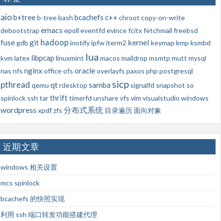
aio
b+tree
bcachefs
c++
b-tree
bash
chroot
copy-on-write
emacs
debootstrap
epoll
eventfd
evince
fcitx
fetchmail
freebsd
hadoop
kernel
fuse
git
gdb
inotify
ipfw
iterm2
keymap
kmp
ksmbd
lua
libpcap
kvm
latex
linuxmint
macos
maildrop
msmtp
mutt
mysql
nginx
oracle
nas
nfs
office
ofs
overlayfs
paxos
php
postgresql
sicp
pthread
qt
samba
qemu
rdesktop
signalfd
snapshot
so
thrift
spinlock
ssh
tar
timerfd
unshare
vfs
vim
visualstudio
windows
wordpress
分布式系统
xpdf
zfs
目录遍历
面向对象
近期文章
windows 相关设置
mcs spinlock
bcachefs 的快照实现
利用 ssh 端口转发功能搭建代理