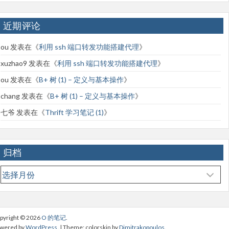
近期评论
ou
发表在《
利用 ssh 端口转发功能搭建代理
》
xuzhao9
发表在《
利用 ssh 端口转发功能搭建代理
》
ou
发表在《
B+ 树 (1) – 定义与基本操作
》
chang
发表在《
B+ 树 (1) – 定义与基本操作
》
七爷
发表在《
Thrift 学习笔记 (1)
》
归档
归
档
pyright © 2026
O 的笔记
.
wered by
WordPress
. | Theme: colorskin by
Dimitrakopoulos
.