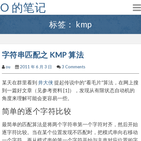
O 的笔记
Skip
to
content
标签：
kmp
字符串匹配之 KMP 算法
ou
2011 年 6 月 3 日
3 Comments
某天在群里看到
井大侠
提起传说中的“看毛片”算法，在网上搜
到一篇好文章（见参考资料 [1]），发现从有限状态自动机的
角度来理解可能会更容易一些。
简单的逐个字符比较
最简单的匹配算法是将两个字符串第一个字符对齐，然后开始
逐字符比较。当在某个位置发现不匹配时，把模式串向右移动
一个字符，再从模式串的第一个字符开始与主串对应位置的字