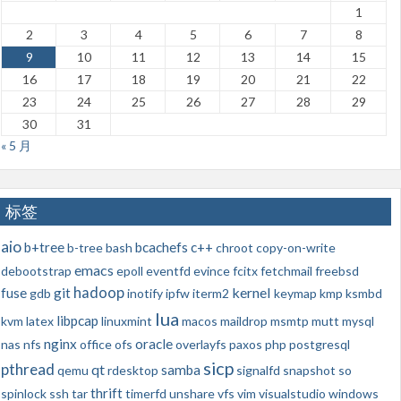
1
2
3
4
5
6
7
8
9
10
11
12
13
14
15
16
17
18
19
20
21
22
23
24
25
26
27
28
29
30
31
« 5 月
标签
aio
b+tree
bcachefs
c++
b-tree
bash
chroot
copy-on-write
emacs
debootstrap
epoll
eventfd
evince
fcitx
fetchmail
freebsd
hadoop
kernel
fuse
git
gdb
inotify
ipfw
iterm2
keymap
kmp
ksmbd
lua
libpcap
kvm
latex
linuxmint
macos
maildrop
msmtp
mutt
mysql
nginx
oracle
nas
nfs
office
ofs
overlayfs
paxos
php
postgresql
sicp
pthread
qt
samba
qemu
rdesktop
signalfd
snapshot
so
thrift
spinlock
ssh
tar
timerfd
unshare
vfs
vim
visualstudio
windows