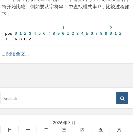
符开始比较。例如要从字符串 T 中查找模式串 P，比较过程如
下：
1
2
pos 
0
1
2
3
4
5
6
7
8
9
0
1
2
3
4
5
6
7
8
9
0
1
2
T   A B C Z 
…
阅读全文…
2026 年 8 月
日
一
二
三
四
五
六