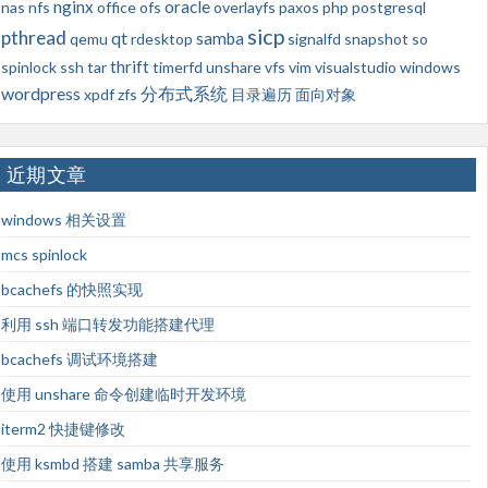
nginx
oracle
nas
nfs
office
ofs
overlayfs
paxos
php
postgresql
sicp
pthread
qt
samba
qemu
rdesktop
signalfd
snapshot
so
thrift
spinlock
ssh
tar
timerfd
unshare
vfs
vim
visualstudio
windows
wordpress
分布式系统
xpdf
zfs
目录遍历
面向对象
近期文章
windows 相关设置
mcs spinlock
bcachefs 的快照实现
利用 ssh 端口转发功能搭建代理
bcachefs 调试环境搭建
使用 unshare 命令创建临时开发环境
iterm2 快捷键修改
使用 ksmbd 搭建 samba 共享服务