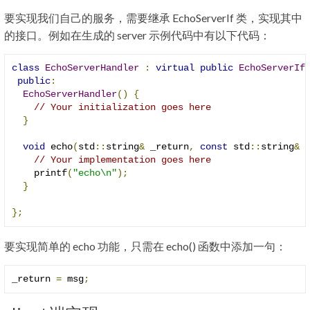
要实现我们自己的服务，需要继承 EchoServerIf 类，实现其中
的接口。例如在生成的 server 示例代码中有以下代码：
class
EchoServerHandler
:
virtual
public
EchoServerIf
public
:
EchoServerHandler
()
{
// Your initialization goes here
}
void
 echo
(
std
::
string
&
 _return
,
const
 std
::
string
&
 
// Your implementation goes here
    printf
(
"echo\n"
);
}
};
要实现简单的 echo 功能，只需在 echo() 函数中添加一句：
_return 
=
 msg
;