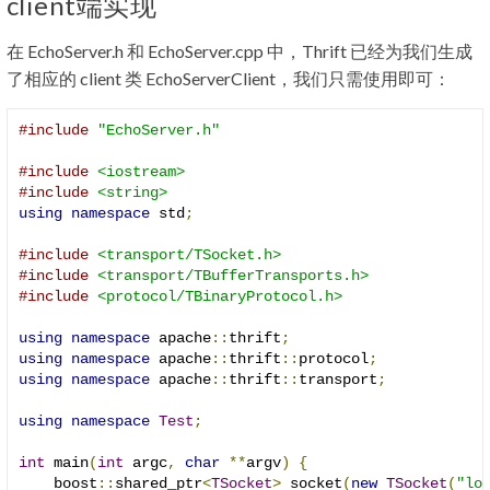
client端实现
在 EchoServer.h 和 EchoServer.cpp 中，Thrift 已经为我们生成
了相应的 client 类 EchoServerClient，我们只需使用即可：
#include
"EchoServer.h"
#include
<iostream>
#include
<string>
using
namespace
 std
;
#include
<transport/TSocket.h>
#include
<transport/TBufferTransports.h>
#include
<protocol/TBinaryProtocol.h>
using
namespace
 apache
::
thrift
;
using
namespace
 apache
::
thrift
::
protocol
;
using
namespace
 apache
::
thrift
::
transport
;
using
namespace
Test
;
int
 main
(
int
 argc
,
char
**
argv
)
{
    boost
::
shared_ptr
<
TSocket
>
 socket
(
new
TSocket
(
"lo