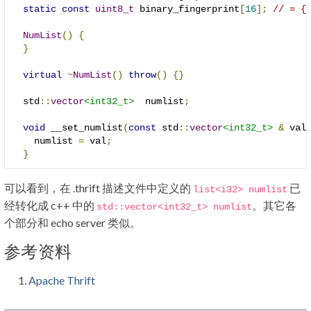
static
const
uint8_t
 binary_fingerprint
[
16
];
// = {
NumList
()
{
}
virtual
~
NumList
()
throw
()
{}
  std
::
vector
<int32_t>
  numlist
;
void
 __set_numlist
(
const
 std
::
vector
<int32_t>
&
 val
    numlist 
=
 val
;
}
可以看到，在 .thrift 描述文件中定义的
已
list
<i32>
numlist
经转化成 c++ 中的
。其它各
std
::
vector
<int32_t>
numlist
个部分和 echo server 类似。
参考资料
Apache Thrift