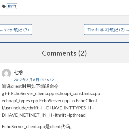
thrift
←
sicp 笔记 (7)
Thrift 学习笔记 (2)
Comments (2)
七爷
2017 年 3 月 8 日 15:36:59
编译client时用如下编译命令：
g++ EchoServer_client.cpp echoapi_constants.cpp
echoapi_types.cpp EchoServer.cpp -o EchoClient -
I/usr/include/thrift -I. -DHAVE_INTTYPES_H -
DHAVE_NETINET_IN_H -lthrift -lpthread
EchoServer_client.cpp是client代码。