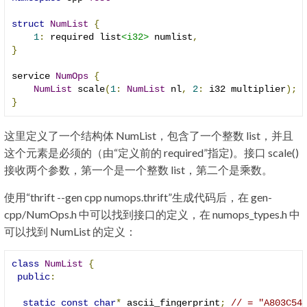
struct
NumList
{
1
:
 required list
<i32>
 numlist
,
}
service 
NumOps
{
NumList
 scale
(
1
:
NumList
 nl
,
2
:
 i32 multiplier
);
}
这里定义了一个结构体 NumList，包含了一个整数 list，并且
这个元素是必须的（由“定义前的 required”指定)。接口 scale()
接收两个参数，第一个是一个整数 list，第二个是乘数。
使用“thrift --gen cpp numops.thrift”生成代码后，在 gen-
cpp/NumOps.h 中可以找到接口的定义，在 numops_types.h 中
可以找到 NumList 的定义：
class
NumList
{
public
:
static
const
char
*
 ascii_fingerprint
;
// = "A803C54