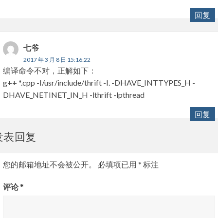
回复
七爷
2017 年 3 月 8 日 15:16:22
编译命令不对，正解如下：
g++ *.cpp -I/usr/include/thrift -I. -DHAVE_INTTYPES_H -
DHAVE_NETINET_IN_H -lthrift -lpthread
回复
发表回复
您的邮箱地址不会被公开。
必填项已用
*
标注
评论
*