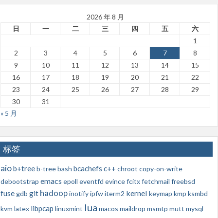
2026 年 8 月
日
一
二
三
四
五
六
1
2
3
4
5
6
7
8
9
10
11
12
13
14
15
16
17
18
19
20
21
22
23
24
25
26
27
28
29
30
31
« 5 月
标签
aio
b+tree
bcachefs
c++
b-tree
bash
chroot
copy-on-write
emacs
debootstrap
epoll
eventfd
evince
fcitx
fetchmail
freebsd
hadoop
kernel
fuse
git
gdb
inotify
ipfw
iterm2
keymap
kmp
ksmbd
lua
libpcap
kvm
latex
linuxmint
macos
maildrop
msmtp
mutt
mysql