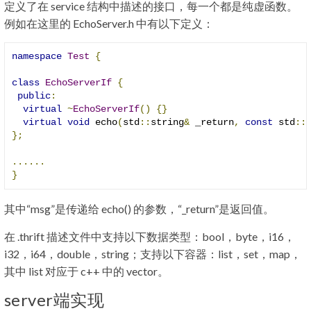
定义了在 service 结构中描述的接口，每一个都是纯虚函数。
例如在这里的 EchoServer.h 中有以下定义：
namespace
Test
{
class
EchoServerIf
{
public
:
virtual
~
EchoServerIf
()
{}
virtual
void
 echo
(
std
::
string
&
 _return
,
const
 std
::
};
......
}
其中“msg”是传递给 echo() 的参数，“_return”是返回值。
在 .thrift 描述文件中支持以下数据类型：bool，byte，i16，
i32，i64，double，string；支持以下容器：list，set，map，
其中 list 对应于 c++ 中的 vector。
server端实现