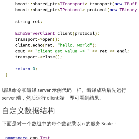
    boost
::
shared_ptr
<
TTransport
>
 transport
(
new
TBuff
    boost
::
shared_ptr
<
TProtocol
>
 protocol
(
new
TBinary
    string ret
;
EchoServerClient
 client
(
protocol
);
    transport
->
open
();
    client
.
echo
(
ret
,
"hello, world"
);
    cout 
<<
"client get value -> "
<<
 ret 
<<
 endl
;
    transport
->
close
();
return
0
;
}
编译命令和编译 server 示例代码一样。编译成功后先运行
server 端，然后运行 client 端，即可看到结果。
自定义数据结构
下面是对一个数组中的每个数都乘以 n 的服务 Scale：
namespace
 cpp 
Test