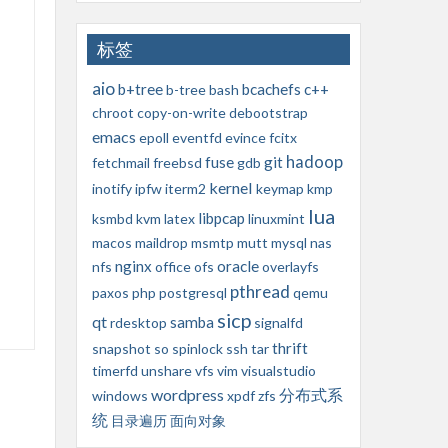
标签
aio
b+tree
bcachefs
c++
b-tree
bash
chroot
copy-on-write
debootstrap
emacs
epoll
eventfd
evince
fcitx
hadoop
fuse
git
fetchmail
freebsd
gdb
kernel
inotify
ipfw
iterm2
keymap
kmp
lua
libpcap
ksmbd
kvm
latex
linuxmint
macos
maildrop
msmtp
mutt
mysql
nas
nginx
oracle
nfs
office
ofs
overlayfs
pthread
paxos
php
postgresql
qemu
sicp
qt
samba
rdesktop
signalfd
thrift
snapshot
so
spinlock
ssh
tar
timerfd
unshare
vfs
vim
visualstudio
wordpress
分布式系
windows
xpdf
zfs
统
目录遍历
面向对象