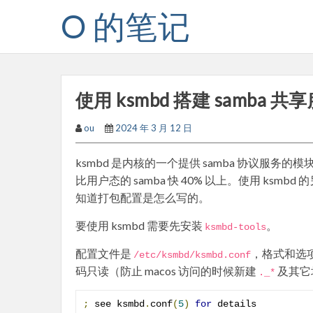
Skip
O 的笔记
to
content
使用 ksmbd 搭建 samba 共
ou
2024 年 3 月 12 日
ksmbd 是内核的一个提供 samba 协议服务的
比用户态的 samba 快 40% 以上。使用 ksmbd
知道打包配置是怎么写的。
要使用 ksmbd 需要先安装
。
ksmbd
-
tools
配置文件是
，格式和选项
/etc/
ksmbd
/
ksmbd
.
conf
码只读（防止 macos 访问的时候新建
及其它
.
_
*
;
 see ksmbd
.
conf
(
5
)
for
 details
