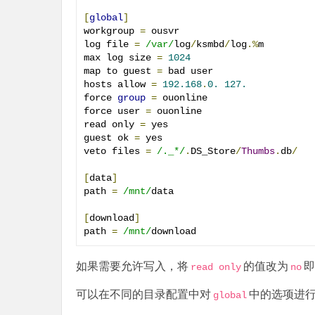
[
global
]
workgroup 
=
 ousvr

log file 
=
/var/
log
/
ksmbd
/
log
.%
m

max log size 
=
1024
map to guest 
=
 bad user

hosts allow 
=
192.168
.
0.
127.
force 
group
=
 ouonline

force user 
=
 ouonline

read only 
=
 yes

guest ok 
=
 yes

veto files 
=
/._*/
.
DS_Store
/
Thumbs
.
db
/
[
data
]
path 
=
/mnt/
data

[
download
]
path 
=
/mnt/
download
如果需要允许写入，将
的值改为
即
read only
no
可以在不同的目录配置中对
中的选项进
global