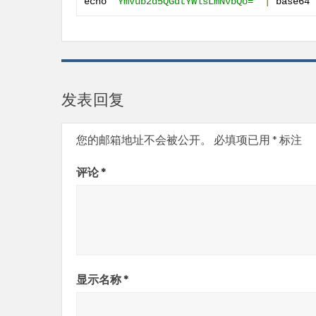
echo 
'YmVub2d5QGdtYWlsLmNvbQo='
|
 base64 
发表回复
您的邮箱地址不会被公开。
必填项已用
*
标注
评论
*
显示名称
*