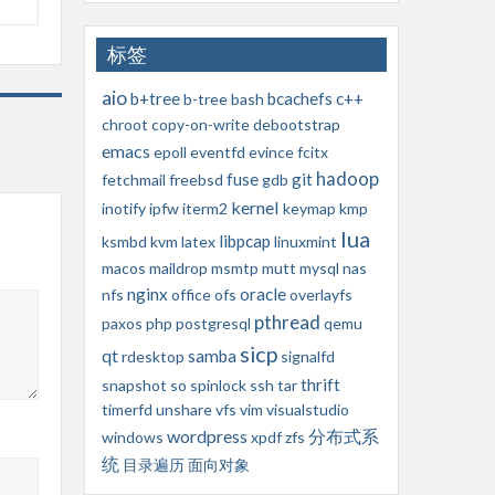
标签
aio
b+tree
bcachefs
c++
b-tree
bash
chroot
copy-on-write
debootstrap
emacs
epoll
eventfd
evince
fcitx
hadoop
fuse
git
fetchmail
freebsd
gdb
kernel
inotify
ipfw
iterm2
keymap
kmp
lua
libpcap
ksmbd
kvm
latex
linuxmint
macos
maildrop
msmtp
mutt
mysql
nas
nginx
oracle
nfs
office
ofs
overlayfs
pthread
paxos
php
postgresql
qemu
sicp
qt
samba
rdesktop
signalfd
thrift
snapshot
so
spinlock
ssh
tar
timerfd
unshare
vfs
vim
visualstudio
wordpress
分布式系
windows
xpdf
zfs
统
目录遍历
面向对象