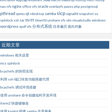
nginx
oracle
nas
nfs
office
ofs
overlayfs
paxos
php
postgresql
sicp
pthread
qt
samba
qemu
rdesktop
signalfd
snapshot
so
thrift
spinlock
ssh
tar
timerfd
unshare
vfs
vim
visualstudio
windows
wordpress
分布式系统
xpdf
zfs
目录遍历
面向对象
近期文章
windows 相关设置
mcs spinlock
bcachefs 的快照实现
利用 ssh 端口转发功能搭建代理
bcachefs 调试环境搭建
使用 unshare 命令创建临时开发环境
iterm2 快捷键修改
使用 ksmbd 搭建 samba 共享服务