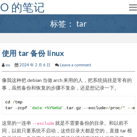
O 的笔记
Skip
to
content
标签：
tar
使用 tar 备份 linux
ou
2024 年 2 月 6 日
Leave a comment
像我这种把 debian 当做 arch 来用的人，把系统搞挂是常有的
事，虽然备份和恢复的步骤不复杂，还是想记录一下。
cd 
/
tmp

tar 
-
zcpf 
`date +%Y%m%d`
.
tar
.
gz 
--
exclude
=/
proc
/*
--
e
这里的一连串
就是不需要备份的目录。和以前不
--
exclude
同，以前只要系统不启动，这些目录大都是空的，直接 tar 根