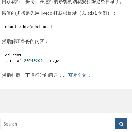
目录就行，备份正在运行的系统的话就要排除这些目录了。
恢复的步骤是先用 livecd 挂载根目录（以 sda1 为例）：
mount 
/
dev
/
sda1 sda1
然后解压备份的内容：
cd sda1

tar 
-
xf 
20240206.tar
.
gz
然后挂载一下运行时的目录：…
阅读全文…