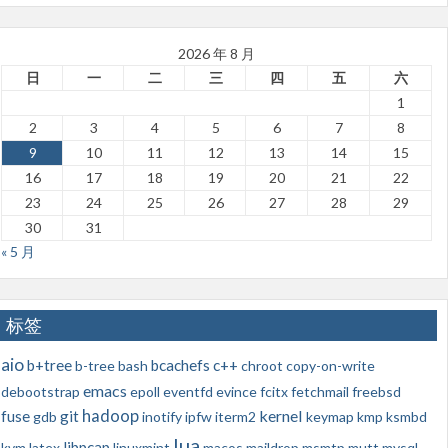
2026 年 8 月
日
一
二
三
四
五
六
1
2
3
4
5
6
7
8
9
10
11
12
13
14
15
16
17
18
19
20
21
22
23
24
25
26
27
28
29
30
31
« 5 月
标签
aio
b+tree
bcachefs
c++
b-tree
bash
chroot
copy-on-write
emacs
debootstrap
epoll
eventfd
evince
fcitx
fetchmail
freebsd
hadoop
kernel
fuse
git
gdb
inotify
ipfw
iterm2
keymap
kmp
ksmbd
lua
libpcap
kvm
latex
linuxmint
macos
maildrop
msmtp
mutt
mysql