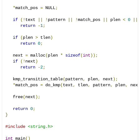
*
match_pos 
=
 NULL
;
if
(!
text 
||
!
pattern 
||
!
match_pos 
||
 plen 
<
0
||
return
-
1
;
if
(
plen 
>
 tlen
)
return
0
;
   next 
=
 malloc
(
plen 
*
sizeof
(
int
));
if
(!
next
)
return
-
2
;
   kmp_transition_table
(
pattern
,
 plen
,
 next
);
*
match_pos 
=
 do_kmp
(
text
,
 tlen
,
 pattern
,
 plen
,
 nex
   free
(
next
);
return
0
;
}
#include
<string.h>
int
 main
()