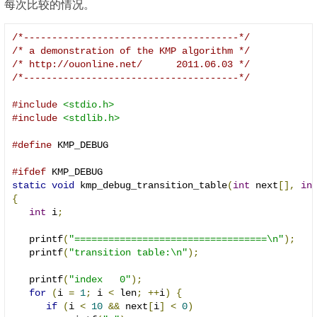
每次比较的情况。
/*--------------------------------------*/
/* a demonstration of the KMP algorithm */
/* http://ouonline.net/      2011.06.03 */
/*--------------------------------------*/
#include
<stdio.h>
#include
<stdlib.h>
#define
 KMP_DEBUG

#ifdef
static
void
 kmp_debug_transition_table
(
int
 next
[],
in
{
int
 i
;
   printf
(
"==================================\n"
);
   printf
(
"transition table:\n"
);
   printf
(
"index   0"
);
for
(
i 
=
1
;
 i 
<
 len
;
++
i
)
{
if
(
i 
<
10
&&
 next
[
i
]
<
0
)