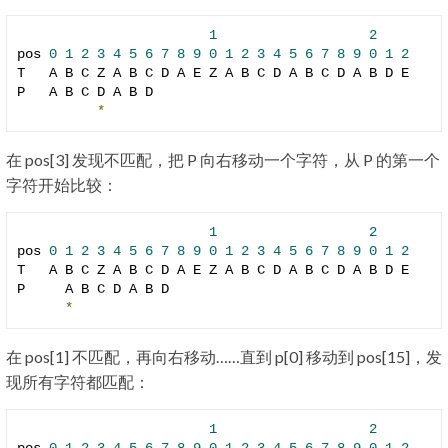
1
2
pos 
0
1
2
3
4
5
6
7
8
9
0
1
2
3
4
5
6
7
8
9
0
1
2
T   A B C Z A B C D A E Z A B C D A B C D A B D E

P   A B C D A B D

*
在 pos[3] 发现不匹配，把 P 向右移动一个字符，从 P 的第一个
字符开始比较：
1
2
pos 
0
1
2
3
4
5
6
7
8
9
0
1
2
3
4
5
6
7
8
9
0
1
2
T   A B C Z A B C D A E Z A B C D A B C D A B D E

P     A B C D A B D

*
在 pos[1] 不匹配，再向右移动……直到 p[0] 移动到 pos[15]，发
现所有字符都匹配：
1
2