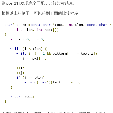
到 pos[21] 发现完全匹配，比较过程结束。
根据以上的例子，可以得到下面的比较程序：
char
*
 do_kmp
(
const
char
*
text
,
int
 tlen
,
const
char
*
int
 plen
,
int
 next
[])
{
int
 i 
=
0
,
 j 
=
0
;
while
(
i 
<
 tlen
)
{
while
(
j 
!=
-
1
&&
 pattern
[
j
]
!=
 text
[
i
])
         j 
=
 next
[
j
];
++
i
;
++
j
;
if
(
j 
==
 plen
)
return
(
char
*)(
text 
+
 i 
-
 j
);
}
return
 NULL
;
}