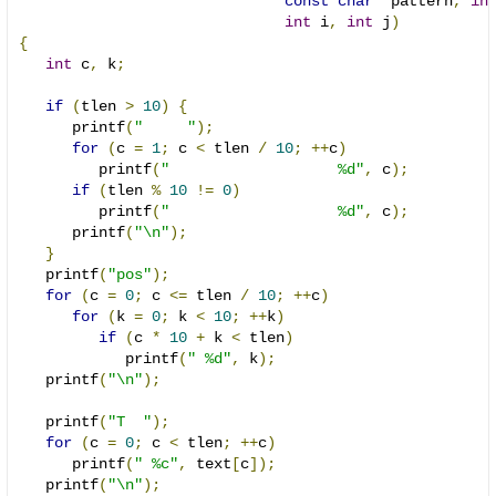
const
char
*
pattern
,
in
int
 i
,
int
 j
)
{
int
 c
,
 k
;
if
(
tlen 
>
10
)
{
      printf
(
"     "
);
for
(
c 
=
1
;
 c 
<
 tlen 
/
10
;
++
c
)
         printf
(
"                   %d"
,
 c
);
if
(
tlen 
%
10
!=
0
)
         printf
(
"                   %d"
,
 c
);
      printf
(
"\n"
);
}
   printf
(
"pos"
);
for
(
c 
=
0
;
 c 
<=
 tlen 
/
10
;
++
c
)
for
(
k 
=
0
;
 k 
<
10
;
++
k
)
if
(
c 
*
10
+
 k 
<
 tlen
)
            printf
(
" %d"
,
 k
);
   printf
(
"\n"
);
   printf
(
"T  "
);
for
(
c 
=
0
;
 c 
<
 tlen
;
++
c
)
      printf
(
" %c"
,
 text
[
c
]);
   printf
(
"\n"
);