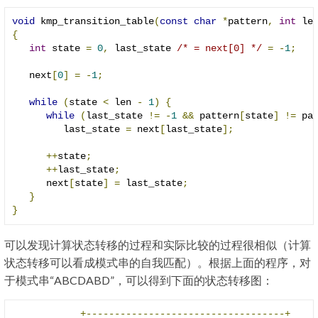
void
 kmp_transition_table
(
const
char
*
pattern
,
int
 le
{
int
 state 
=
0
,
 last_state 
/* = next[0] */
=
-
1
;
   next
[
0
]
=
-
1
;
while
(
state 
<
 len 
-
1
)
{
while
(
last_state 
!=
-
1
&&
 pattern
[
state
]
!=
 pa
         last_state 
=
 next
[
last_state
];
++
state
;
++
last_state
;
      next
[
state
]
=
 last_state
;
}
}
可以发现计算状态转移的过程和实际比较的过程很相似（计算
状态转移可以看成模式串的自我匹配）。根据上面的程序，对
于模式串“ABCDABD”，可以得到下面的状态转移图：
+-----------------------------------+