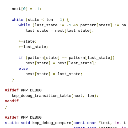
   next
[
0
]
=
-
1
;
while
(
state 
<
 len 
-
1
)
{
while
(
last_state 
!=
-
1
&&
 pattern
[
state
]
!=
 pa
         last_state 
=
 next
[
last_state
];
++
state
;
++
last_state
;
if
(
pattern
[
state
]
==
 pattern
[
last_state
])
         next
[
state
]
=
 next
[
last_state
];
else
         next
[
state
]
=
 last_state
;
}
#ifdef
 KMP_DEBUG

   kmp_debug_transition_table
(
next
,
 len
);
#endif
}
#ifdef
static
void
 kmp_debug_compare
(
const
char
*
text
,
int
 t