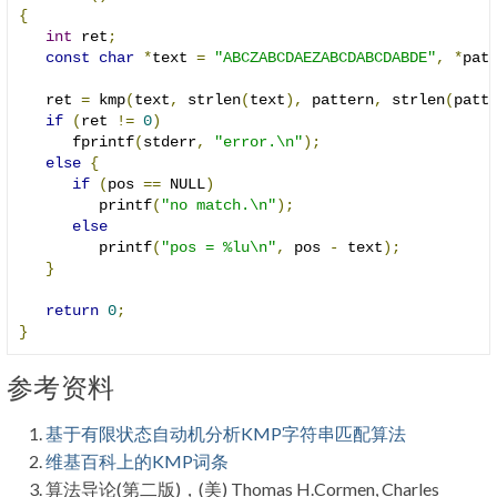
{
int
 ret
;
const
char
*
text 
=
"ABCZABCDAEZABCDABCDABDE"
,
*
pat
   ret 
=
 kmp
(
text
,
 strlen
(
text
),
 pattern
,
 strlen
(
patt
if
(
ret 
!=
0
)
      fprintf
(
stderr
,
"error.\n"
);
else
{
if
(
pos 
==
 NULL
)
         printf
(
"no match.\n"
);
else
         printf
(
"pos = %lu\n"
,
 pos 
-
 text
);
}
return
0
;
}
参考资料
基于有限状态自动机分析KMP字符串匹配算法
维基百科上的KMP词条
算法导论(第二版)，(美) Thomas H.Cormen, Charles