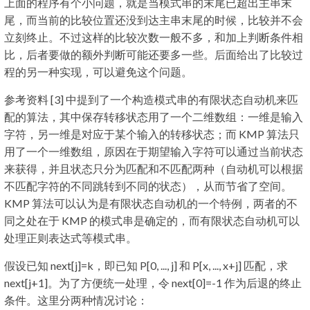
上面的程序有个小问题，就是当模式串的末尾已超出主串末
尾，而当前的比较位置还没到达主串末尾的时候，比较并不会
立刻终止。不过这样的比较次数一般不多，和加上判断条件相
比，后者要做的额外判断可能还要多一些。后面给出了比较过
程的另一种实现，可以避免这个问题。
参考资料 [3] 中提到了一个构造模式串的有限状态自动机来匹
配的算法，其中保存转移状态用了一个二维数组：一维是输入
字符，另一维是对应于某个输入的转移状态；而 KMP 算法只
用了一个一维数组，原因在于期望输入字符可以通过当前状态
来获得，并且状态只分为匹配和不匹配两种（自动机可以根据
不匹配字符的不同跳转到不同的状态），从而节省了空间。
KMP 算法可以认为是有限状态自动机的一个特例，两者的不
同之处在于 KMP 的模式串是确定的，而有限状态自动机可以
处理正则表达式等模式串。
假设已知 next[j]=k，即已知 P[0, ..., j] 和 P[x, ..., x+j] 匹配，求
next[j+1]。为了方便统一处理，令 next[0]=-1 作为后退的终止
条件。这里分两种情况讨论：