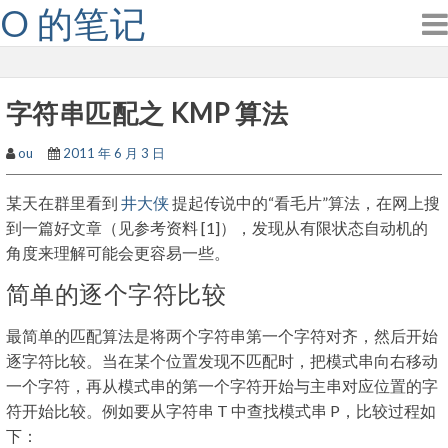
O 的笔记
Skip
to
content
字符串匹配之 KMP 算法
ou
2011 年 6 月 3 日
某天在群里看到
井大侠
提起传说中的“看毛片”算法，在网上搜
到一篇好文章（见参考资料 [1]），发现从有限状态自动机的
角度来理解可能会更容易一些。
简单的逐个字符比较
最简单的匹配算法是将两个字符串第一个字符对齐，然后开始
逐字符比较。当在某个位置发现不匹配时，把模式串向右移动
一个字符，再从模式串的第一个字符开始与主串对应位置的字
符开始比较。例如要从字符串 T 中查找模式串 P，比较过程如
下：