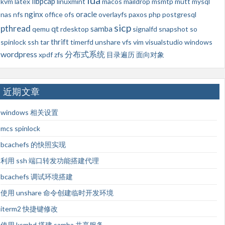
lua
libpcap
kvm
latex
linuxmint
macos
maildrop
msmtp
mutt
mysql
nginx
oracle
nas
nfs
office
ofs
overlayfs
paxos
php
postgresql
sicp
pthread
qt
samba
qemu
rdesktop
signalfd
snapshot
so
thrift
spinlock
ssh
tar
timerfd
unshare
vfs
vim
visualstudio
windows
wordpress
分布式系统
xpdf
zfs
目录遍历
面向对象
近期文章
windows 相关设置
mcs spinlock
bcachefs 的快照实现
利用 ssh 端口转发功能搭建代理
bcachefs 调试环境搭建
使用 unshare 命令创建临时开发环境
iterm2 快捷键修改
使用 ksmbd 搭建 samba 共享服务