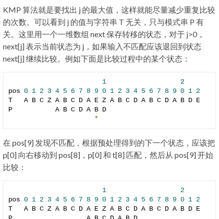
KMP 算法就是要找出 j 的最大值，这样就能尽量减少重复比较
的次数。可以看到 j 的值与字符串 T 无关，只与模式串 P 有
关。这里用一个一维数组 next 保存转移的状态，对于 j>0，
next[j] 表示当前状态为 j，如果输入不匹配应该退回到状态
next[j] 继续比较。例如下面是比较过程中的某个状态：
1
2
pos 
0
1
2
3
4
5
6
7
8
9
0
1
2
3
4
5
6
7
8
9
0
1
2
T   A B C Z A B C D A E Z A B C D A B C D A B D E

P           A B C D A B D

*
在 pos[9] 发现不匹配，根据预处理得到的下一个状态，应该把
p[0] 向右移动到 pos[8]，p[0] 和 t[8] 匹配，然后从 pos[9] 开始
比较：
1
2
pos 
0
1
2
3
4
5
6
7
8
9
0
1
2
3
4
5
6
7
8
9
0
1
2
T   A B C Z A B C D A E Z A B C D A B C D A B D E

P                   A B C D A B D
