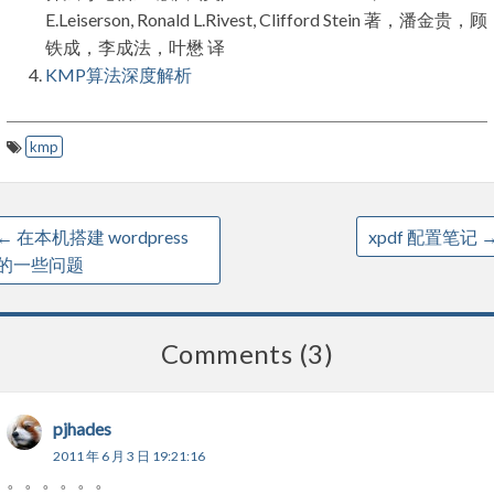
E.Leiserson, Ronald L.Rivest, Clifford Stein 著，潘金贵，顾
铁成，李成法，叶懋 译
KMP算法深度解析
kmp
←
在本机搭建 wordpress
xpdf 配置笔记
的一些问题
Comments (3)
pjhades
2011 年 6 月 3 日 19:21:16
。。。。。。