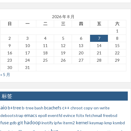
2026 年 8 月
日
一
二
三
四
五
六
1
2
3
4
5
6
7
8
9
10
11
12
13
14
15
16
17
18
19
20
21
22
23
24
25
26
27
28
29
30
31
« 5 月
标签
aio
b+tree
bcachefs
c++
b-tree
bash
chroot
copy-on-write
emacs
debootstrap
epoll
eventfd
evince
fcitx
fetchmail
freebsd
hadoop
kernel
fuse
git
gdb
inotify
ipfw
iterm2
keymap
kmp
ksmbd