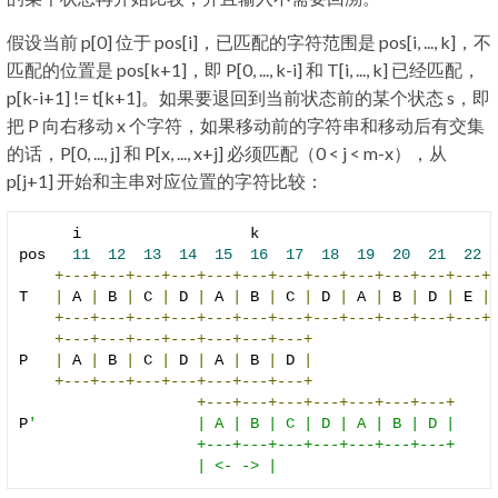
假设当前 p[0] 位于 pos[i]，已匹配的字符范围是 pos[i, ..., k]，不
匹配的位置是 pos[k+1]，即 P[0, ..., k-i] 和 T[i, ..., k] 已经匹配，
p[k-i+1] != t[k+1]。如果要退回到当前状态前的某个状态 s，即
把 P 向右移动 x 个字符，如果移动前的字符串和移动后有交集
的话，P[0, ..., j] 和 P[x, ..., x+j] 必须匹配（0 < j < m-x），从
p[j+1] 开始和主串对应位置的字符比较：
      i                   k

pos   
11
12
13
14
15
16
17
18
19
20
21
22
+---+---+---+---+---+---+---+---+---+---+---+---+
T   
|
 A 
|
 B 
|
 C 
|
 D 
|
 A 
|
 B 
|
 C 
|
 D 
|
 A 
|
 B 
|
 D 
|
 E 
|
+---+---+---+---+---+---+---+---+---+---+---+---+
+---+---+---+---+---+---+---+
P   
|
 A 
|
 B 
|
 C 
|
 D 
|
 A 
|
 B 
|
 D 
|
+---+---+---+---+---+---+---+
+---+---+---+---+---+---+---+
P
'                  | A | B | C | D | A | B | D |

                    +---+---+---+---+---+---+---+

                    | <- -> |