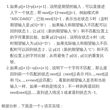
如果 p[j+1]=p[x+j+1]，说明是期望的输入，可以直接进
入下一个状态，即 next[j+1]=next[j]+1。例如模式串
“ABCDABD”，已知 next[5]=1，表示当在状态 5 时（这时
期望输入是 p[5]='B'），如果输入和期望输入不匹配可以
回到状态 1，让 p[1]（新的期望输入 'B'）和不匹配位置上
的字符重新比较。如果 p[2]=p[6]，说明在状态 6 时（此
时期望输入为 p[b]='D'），如果实际输入和期望输入不匹
配时可以回到状态 2，让 p[2]（新的期望输入 'C'）和不匹
配位置上的字符比较，从而避免了 p[0]，p[1] 的重复比
较。
如果 p[j+1]<>p[x+j+1]，说明下一个字符不匹配，那么退
回到前一个匹配的状态 next[j]（next[j] 表示 P[0, ..., next[j]]
和 T[x, ..., x+next[j]] 匹配），看新的期望输入是否和当前
输入一样。如果一样则是情况 1，不一样则再退回到
next[next[j]]……直到进入情况 1 或者退到状态为 -1。
根据分析，下面是一个 c 语言实现：