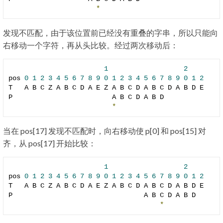
*
发现不匹配，由于该位置前已经没有重叠的字串，所以只能向
右移动一个字符，再从头比较。经过两次移动后：
1
2
pos 
0
1
2
3
4
5
6
7
8
9
0
1
2
3
4
5
6
7
8
9
0
1
2
T   A B C Z A B C D A E Z A B C D A B C D A B D E

P                         A B C D A B D

*
当在 pos[17] 发现不匹配时，向右移动使 p[0] 和 pos[15] 对
齐，从 pos[17] 开始比较：
1
2
pos 
0
1
2
3
4
5
6
7
8
9
0
1
2
3
4
5
6
7
8
9
0
1
2
T   A B C Z A B C D A E Z A B C D A B C D A B D E

P                                 A B C D A B D

*