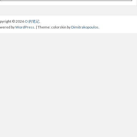
pyright © 2026
O 的笔记
.
wered by
WordPress
. | Theme: colorskin by
Dimitrakopoulos
.