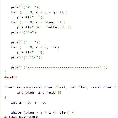
   printf
(
"P  "
);
for
(
c 
=
0
;
 c 
<
 i 
-
 j
;
++
c
)
      printf
(
"  "
);
for
(
c 
=
0
;
 c 
<
 plen
;
++
c
)
      printf
(
" %c"
,
 pattern
[
c
]);
   printf
(
"\n"
);
   printf
(
"   "
);
for
(
c 
=
0
;
 c 
<
 i
;
++
c
)
      printf
(
"  "
);
   printf
(
" *\n"
);
   printf
(
"---------------------------------\n"
);
}
#endif
char
*
 do_kmp
(
const
char
*
text
,
int
 tlen
,
const
char
*
int
 plen
,
int
 next
[])
{
int
 i 
=
0
,
 j 
=
0
;
while
(
plen 
-
 j 
+
 i 
<=
 tlen
)
{
#ifdef
 KMP_DEBUG
