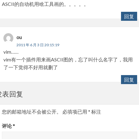
ASCII的自动机用啥工具画的。。。。。
回复
ou
2011 年 6 月 3 日 20:15:19
vim……
vim有一个插件用来画ASCII图的，忘了叫什么名字了，我用
了一下觉得不好用就删了
回复
发表回复
您的邮箱地址不会被公开。
必填项已用
*
标注
评论
*