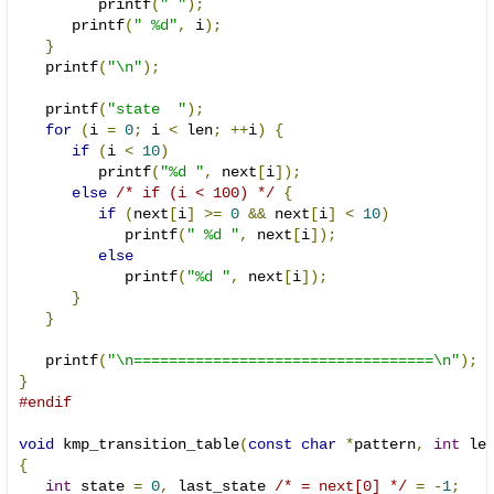
         printf
(
" "
);
      printf
(
" %d"
,
 i
);
}
   printf
(
"\n"
);
   printf
(
"state  "
);
for
(
i 
=
0
;
 i 
<
 len
;
++
i
)
{
if
(
i 
<
10
)
         printf
(
"%d "
,
 next
[
i
]);
else
/* if (i < 100) */
{
if
(
next
[
i
]
>=
0
&&
 next
[
i
]
<
10
)
            printf
(
" %d "
,
 next
[
i
]);
else
            printf
(
"%d "
,
 next
[
i
]);
}
}
   printf
(
"\n==================================\n"
);
}
#endif
void
 kmp_transition_table
(
const
char
*
pattern
,
int
 le
{
int
 state 
=
0
,
 last_state 
/* = next[0] */
=
-
1
;