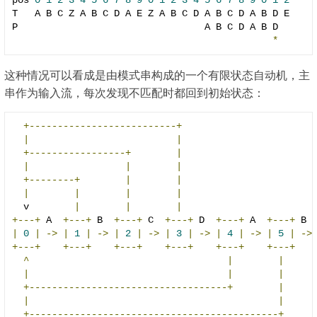
pos 
0
1
2
3
4
5
6
7
8
9
0
1
2
3
4
5
6
7
8
9
0
1
2
T   A B C Z A B C D A E Z A B C D A B C D A B D E

P                                 A B C D A B D

*
这种情况可以看成是由模式串构成的一个有限状态自动机，主
串作为输入流，每次发现不匹配时都回到初始状态：
+--------------------------+
|
|
+-----------------+
|
|
|
|
+--------+
|
|
|
|
|
|
  v        
|
|
|
+---+
 A  
+---+
 B  
+---+
 C  
+---+
 D  
+---+
 A  
+---+
 B 
|
0
|
->
|
1
|
->
|
2
|
->
|
3
|
->
|
4
|
->
|
5
|
->
+---+
+---+
+---+
+---+
+---+
+---+
^
|
|
|
|
|
+-----------------------------------+
|
|
|
+--------------------------------------------+