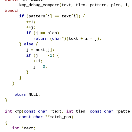
      kmp_debug_compare
(
text
,
 tlen
,
 pattern
,
 plen
,
 i
,
#endif
if
(
pattern
[
j
]
==
 text
[
i
])
{
++
i
;
++
j
;
if
(
j 
==
 plen
)
return
(
char
*)(
text 
+
 i 
-
 j
);
}
else
{
         j 
=
 next
[
j
];
if
(
j 
==
-
1
)
{
++
i
;
            j 
=
0
;
}
}
}
return
 NULL
;
}
int
 kmp
(
const
char
*
text
,
int
 tlen
,
const
char
*
patte
const
char
**
match_pos
)
{
int
*
next
;