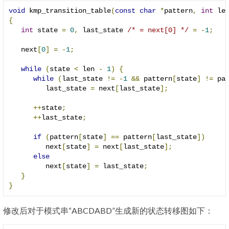
void
 kmp_transition_table
(
const
char
*
pattern
,
int
 le
{
int
 state 
=
0
,
 last_state 
/* = next[0] */
=
-
1
;
   next
[
0
]
=
-
1
;
while
(
state 
<
 len 
-
1
)
{
while
(
last_state 
!=
-
1
&&
 pattern
[
state
]
!=
 pa
         last_state 
=
 next
[
last_state
];
++
state
;
++
last_state
;
if
(
pattern
[
state
]
==
 pattern
[
last_state
])
         next
[
state
]
=
 next
[
last_state
];
else
         next
[
state
]
=
 last_state
;
}
}
修改后对于模式串“ABCDABD”生成新的状态转移图如下：