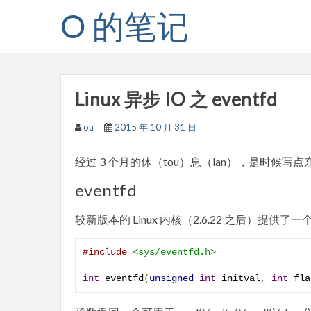
Skip
O 的笔记
to
content
Linux 异步 IO 之 eventfd
ou
2015 年 10 月 31 日
经过 3 个月的休（tou）息（lan），是时候写点
eventfd
较新版本的 Linux 内核（2.6.22 之后）提供了一
#include
<sys/eventfd.h>
int
 eventfd
(
unsigned
int
 initval
,
int
 fla