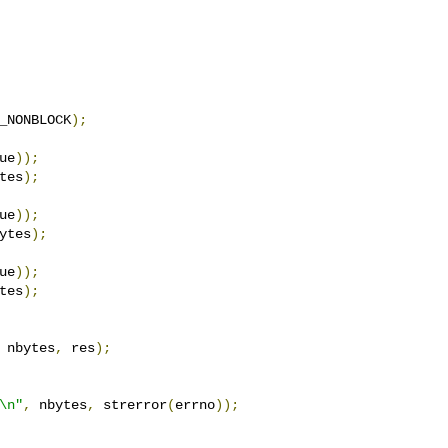
_NONBLOCK
);
ue
));
tes
);
ue
));
ytes
);
ue
));
tes
);
 nbytes
,
 res
);
\n"
,
 nbytes
,
 strerror
(
errno
));