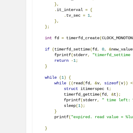
},
.
it_interval 
=
{
.
tv_sec 
=
1
,
},
};
int
 fd 
=
 timerfd_create
(
CLOCK_MONOTON
if
(
timerfd_settime
(
fd
,
0
,
&
new_value
        fprintf
(
stderr
,
"timerfd_settime 
return
-
1
;
}
while
(
1
)
{
while
((
read
(
fd
,
&
v
,
sizeof
(
v
))
<
struct
 itimerspec t
;
            timerfd_gettime
(
fd
,
&
t
);
            fprintf
(
stderr
,
" time left: 
            sleep
(
1
);
}
        printf
(
"expired. read value = %lu
}