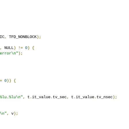
IC
,
 TFD_NONBLOCK
);
,
 NULL
)
!=
0
)
{
error\n"
);
=
0
))
{
%lu.%lu\n"
,
 t
.
it_value
.
tv_sec
,
 t
.
it_value
.
tv_nsec
);
\n"
,
 v
);