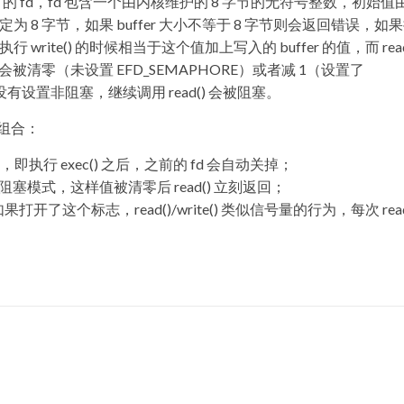
)/close() 的 fd，fd 包含一个由内核维护的 8 字节的无符号整数，初始
r 大小都限定为 8 字节，如果 buffer 大小不等于 8 字节则会返回错误，如
执行 write() 的时候相当于这个值加上写入的 buffer 的值，而 read
会被清零（未设置 EFD_SEMAPHORE）或者减 1（设置了
 没有设置非阻塞，继续调用 read() 会被阻塞。
组合：
描述符，即执行 exec() 之后，之前的 fd 会自动关掉；
候为非阻塞模式，这样值被清零后 read() 立刻返回；
如果打开了这个标志，read()/write() 类似信号量的行为，每次 read