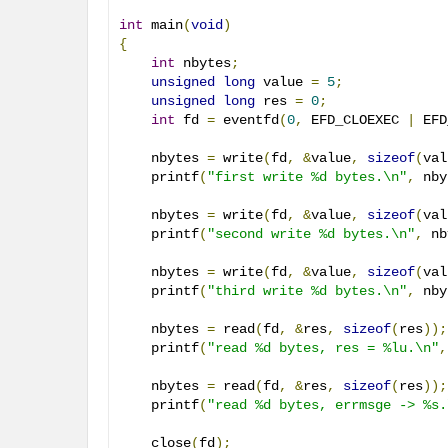
int
 main
(
void
)
{
int
 nbytes
;
unsigned
long
 value 
=
5
;
unsigned
long
 res 
=
0
;
int
 fd 
=
 eventfd
(
0
,
 EFD_CLOEXEC 
|
 EFD
    nbytes 
=
 write
(
fd
,
&
value
,
sizeof
(
val
    printf
(
"first write %d bytes.\n"
,
 nby
    nbytes 
=
 write
(
fd
,
&
value
,
sizeof
(
val
    printf
(
"second write %d bytes.\n"
,
 nb
    nbytes 
=
 write
(
fd
,
&
value
,
sizeof
(
val
    printf
(
"third write %d bytes.\n"
,
 nby
    nbytes 
=
 read
(
fd
,
&
res
,
sizeof
(
res
));
    printf
(
"read %d bytes, res = %lu.\n"
,
    nbytes 
=
 read
(
fd
,
&
res
,
sizeof
(
res
));
    printf
(
"read %d bytes, errmsge -> %s.
    close
(
fd
);