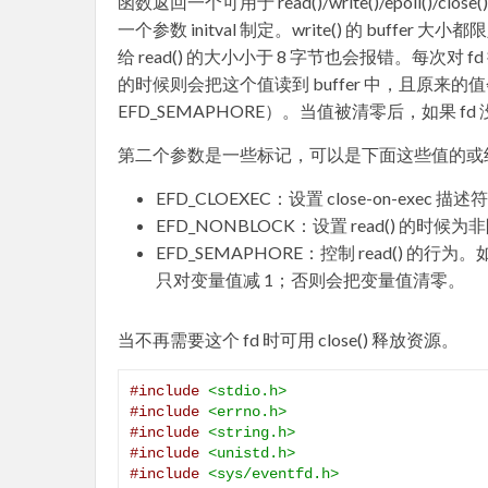
函数返回一个可用于 read()/write()/epoll(
一个参数 initval 制定。write() 的 buffe
给 read() 的大小小于 8 字节也会报错。每次对 fd 
的时候则会把这个值读到 buffer 中，且原来的值
EFD_SEMAPHORE）。当值被清零后，如果 fd
第二个参数是一些标记，可以是下面这些值的或
EFD_CLOEXEC：设置 close-on-exec 
EFD_NONBLOCK：设置 read() 的时
EFD_SEMAPHORE：控制 read() 的行为。
只对变量值减 1；否则会把变量值清零。
当不再需要这个 fd 时可用 close() 释放资源。
#include
<stdio.h>
#include
<errno.h>
#include
<string.h>
#include
<unistd.h>
#include
<sys/eventfd.h>