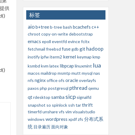
值由第
果提供
标签
()
aio
b+tree
bcachefs
c++
b-tree
bash
chroot
copy-on-write
debootstrap
emacs
epoll
eventfd
evince
fcitx
hadoop
fuse
git
fetchmail
freebsd
gdb
kernel
inotify
ipfw
iterm2
keymap
kmp
lua
libpcap
ksmbd
kvm
latex
linuxmint
()
macos
maildrop
msmtp
mutt
mysql
nas
nginx
oracle
nfs
office
ofs
overlayfs
pthread
paxos
php
postgresql
qemu
sicp
qt
samba
rdesktop
signalfd
thrift
snapshot
so
spinlock
ssh
tar
timerfd
unshare
vfs
vim
visualstudio
wordpress
分布式系
windows
xpdf
zfs
统
目录遍历
面向对象