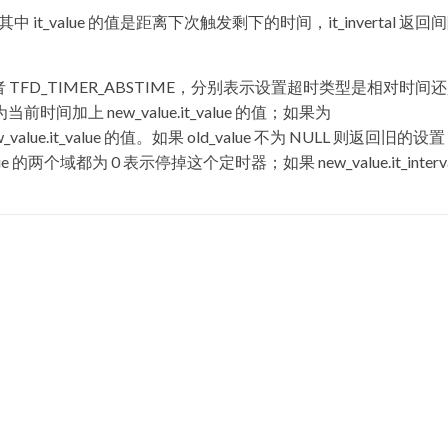
态。其中 it_value 的值是距离下次触发剩下的时间，it_invertal 返回
 0 或者 TFD_TIMER_ABSTIME，分别表示设置超时类型是相对时间
加上 new_value.it_value 的值；如果为
alue.it_value 的值。如果 old_value 不为 NULL 则返回旧的设
t_value 的两个域都为 0 表示停掉这个定时器；如果 new_value.it_interv