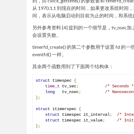
到，而 clock_gettime() 的参数要和 timerf
从 1970.1.1 到现在的时间，如果更改系统时间
间，表示从电脑启动到目前为止的时间，和系统
另外参考资料 [4] 提到的一个细节是，tv_nsec加
会设置失败。
timerfd_create() 的第二个参数用于设置 fd 
eventfd() 一样。
其余两个函数用到了下面两个结构体：
struct
 timespec 
{
time_t
 tv_sec
;
/* Seconds *
long
   tv_nsec
;
/* Nanosecon
};
struct
 itimerspec 
{
struct
 timespec it_interval
;
/* Inte
struct
 timespec it_value
;
/* Init
};