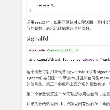
return
0
;
}
调用 read() 时，如果已经超时立即返回，否则会
节的整数，表示已经触发超时的次数。
signalfd
#include
<sys/signalfd.h>
int
 signalfd
(
int
 fd
,
const
sigset_t
*
mask
这个函数可以用来代替 sigwaitinfo() 或者 sigac
signalfd() 会创建一个新的 fd 并且和信号集 ma
的信号集。第三个参数和上面介绍的函数类似，可以取值为
第二个参数设置这个 fd 可以接收哪些信号，这些信号通
如果失败函数返回 -1，成功返回有效的 fd（新的 