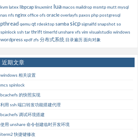
lua
libpcap
kvm
latex
linuxmint
macos
maildrop
msmtp
mutt
mysql
nginx
oracle
nas
nfs
office
ofs
overlayfs
paxos
php
postgresql
sicp
pthread
qt
samba
qemu
rdesktop
signalfd
snapshot
so
thrift
spinlock
ssh
tar
timerfd
unshare
vfs
vim
visualstudio
windows
wordpress
分布式系统
xpdf
zfs
目录遍历
面向对象
近期文章
windows 相关设置
mcs spinlock
bcachefs 的快照实现
利用 ssh 端口转发功能搭建代理
bcachefs 调试环境搭建
使用 unshare 命令创建临时开发环境
iterm2 快捷键修改