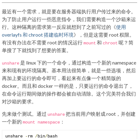
最近有一个需求，就是要在服务器端执行用户传过来的命令。
为了防止用户运行一些恶意指令，我们需要构造一个沙箱来运
行。这种隔离的需求第一反应就想到了之前写过的《
使用
overlayfs 和 chroot 搭建临时环境
》，但是这需要 root 权限。
有没有办法在不需要 root 的情况运行
和
呢？简
mount
chroot
单搜了下就找到了想要的答案。
是 linux 下的一个命令，通过构造一个新的 namespace
unshare
来和现有的环境隔离。基本用法很简单，就是一些选项，然后
再加上要运行的命令即可，看起来有点像一个精简版的
docker。而且和 docker 一样的是，只要运行的命令退出了，
在命令运行期间做的操作都会被自动清除。这个完美符合我们
对沙箱的要求。
先来做个测试。通过
把当前用户映射成 root，并创建
unshare
一个新的
：
mount
namespace
unshare 
-
rm 
/
bin
/
bash