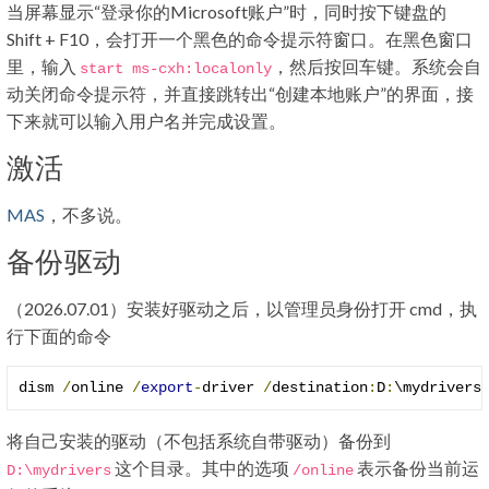
当屏幕显示“登录你的Microsoft账户”时，同时按下键盘的
Shift + F10，会打开一个黑色的命令提示符窗口。在黑色窗口
里，输入
，然后按回车键。系统会自
start ms
-
cxh
:
localonly
动关闭命令提示符，并直接跳转出“创建本地账户”的界面，接
下来就可以输入用户名并完成设置。
激活
MAS
，不多说。
备份驱动
（2026.07.01）安装好驱动之后，以管理员身份打开 cmd，执
行下面的命令
dism 
/
online 
/
export
-
driver 
/
destination
:
D
:
\mydrivers
将自己安装的驱动（不包括系统自带驱动）备份到
这个目录。其中的选项
表示备份当前运
D
:
\mydrivers
/
online