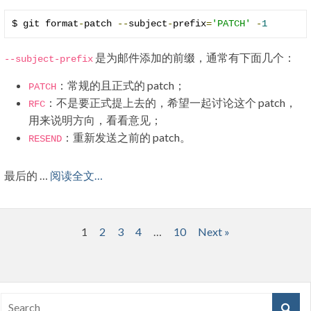
$ git format
-
patch 
--
subject
-
prefix
=
'PATCH'
-
1
是为邮件添加的前缀，通常有下面几个：
--
subject
-
prefix
：常规的且正式的 patch；
PATCH
：不是要正式提上去的，希望一起讨论这个 patch，
RFC
用来说明方向，看看意见；
：重新发送之前的 patch。
RESEND
最后的 …
阅读全文…
文
1
2
3
4
…
10
Next »
章
分
页