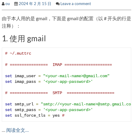
ou
2024 年 2 月 15 日
Leave a comment
由于本人用的是 gmail，下面是 gmail 的配置（以 # 开头的行是
注释）：
1. 使用 gmail
# ~/.muttrc
# ================  IMAP ====================
set
 imap_user 
=
"<your-mail-name>@gmail.com"
set
 imap_pass 
=
'<your-app-password>'
# ================  SMTP  ====================
set
 smtp_url 
=
"smtp://<your-mail-name>@smtp.gmail.co
set
 smtp_pass 
=
'<your-app-password>'
set
 ssl_force_tls 
=
 yes 
# 
…
阅读全文…