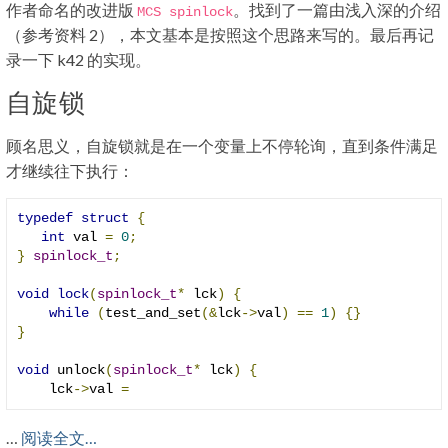
作者命名的改进版
。找到了一篇由浅入深的介绍
MCS spinlock
（参考资料 2），本文基本是按照这个思路来写的。最后再记
录一下 k42 的实现。
自旋锁
顾名思义，自旋锁就是在一个变量上不停轮询，直到条件满足
才继续往下执行：
typedef
struct
{
int
 val 
=
0
;
}
spinlock_t
;
void
lock
(
spinlock_t
*
 lck
)
{
while
(
test_and_set
(&
lck
->
val
)
==
1
)
{}
}
void
 unlock
(
spinlock_t
*
 lck
)
{
    lck
->
val 
=
…
阅读全文…