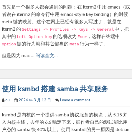
首先是一个很多人都会遇到的问题：在 iterm2 中用 emacs（或
者说在 iterm2 的命令行中用 emacs-style key binding）的时候
meta 键的映射。这个在网上已经有很多人写过了，就是在
iterm2 的
中，把
Settings
->
Profiles
->
Keys
->
General
其中的
的选项改为
，这样在终端中
Left
Option
key
Esc
+
键的行为就和其它键盘的
行为一样了。
option
meta
但是因为 mac …
阅读全文…
使用 ksmbd 搭建 samba 共享服务
ou
2024 年 3 月 12 日
Leave a comment
ksmbd 是内核的一个提供 samba 协议服务的模块，从 5.15 并
入内核主线，去年的 6.6 稳定下来，据作者自己的测试能比用
户态的 samba 快 40% 以上。使用 ksmbd 的另一原因是 debian