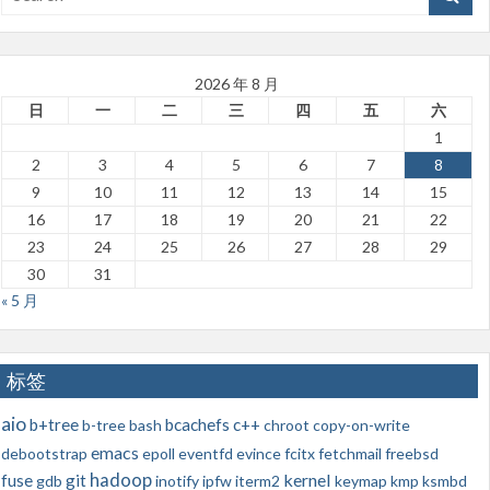
2026 年 8 月
日
一
二
三
四
五
六
1
2
3
4
5
6
7
8
9
10
11
12
13
14
15
16
17
18
19
20
21
22
23
24
25
26
27
28
29
30
31
« 5 月
标签
aio
b+tree
bcachefs
c++
b-tree
bash
chroot
copy-on-write
emacs
debootstrap
epoll
eventfd
evince
fcitx
fetchmail
freebsd
hadoop
kernel
fuse
git
gdb
inotify
ipfw
iterm2
keymap
kmp
ksmbd