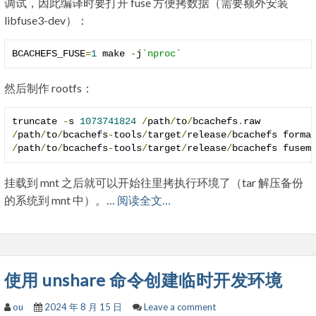
调试，因此编译时要打开 fuse 方便拷数据（需要额外安装
libfuse3-dev）：
BCACHEFS_FUSE
=
1
 make 
-
j
`nproc`
然后制作 rootfs：
truncate 
-
s 
1073741824
/
path
/
to
/
bcachefs
.
/
path
/
to
/
bcachefs
-
tools
/
target
/
release
/
bcachefs forma
/
path
/
to
/
bcachefs
-
tools
/
target
/
release
/
bcachefs fusem
挂载到 mnt 之后就可以开始往里拷执行环境了（tar 解压备份
的系统到 mnt 中）。…
阅读全文…
使用 unshare 命令创建临时开发环境
ou
2024 年 8 月 15 日
Leave a comment