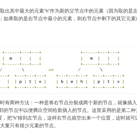
中取出其中最大的元素“h”作为新的父节点中的元素（因为取的是
；如果取的是右节点中最小的元素，则右节点中剩下的其它元素
+------+---+---+
+------+---+---+
|
  m   
|
|
|
|
   m  
|
|
|
+------+---+---+
+------+---+---+
/
        \          
=>
/
---+
+---+---+---+
+---+---+---+
+---+---+---+
|
|
 p 
|
 t 
|
 x 
|
|
 b 
|
 e 
|
 h 
|
|
 p 
|
 t 
|
 x 
|
---+
+---+---+---+
+---+---+---+
+---+---+---+
这时有两种方法：一种是将右节点分裂成两个新的节点，就像插入“
邻的节点中以便腾出空间给新插入的节点。这里采用的是第二种
位置，把“h”移到左节点，这样右节点就空出来一个位置，这时就可
成大量只有很少元素的节点。