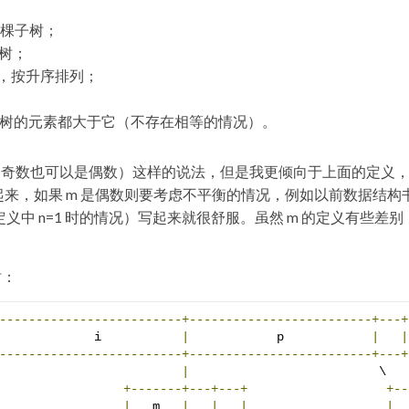
 棵子树；
子树；
元素，按升序排列；
树的元素都大于它（不存在相等的情况）。
，可以是奇数也可以是偶数）这样的说法，但是我更倾向于上面的定义
起来，如果 m 是偶数则要考虑不平衡的情况，例如以前数据结构
上面定义中 n=1 时的情况）写起来就很舒服。虽然 m 的定义有些差
树：
-------------------------+-------------------------+---+
             i           
|
            p            
|
|
-------------------------+-------------------------+---+
|
                          \

+-------+---+---+
+--
|
   m   
|
|
|
|
  