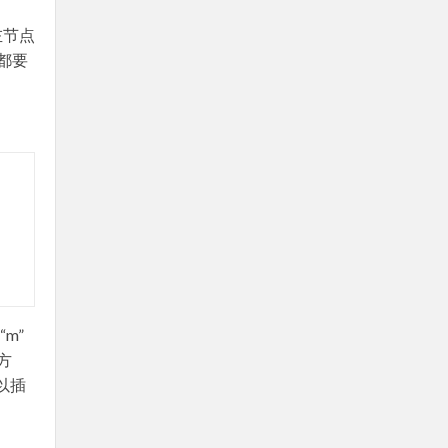
左节点
都要
m”
方
以插