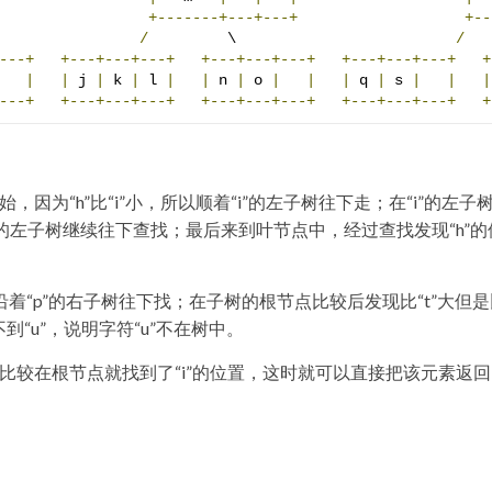
+-------+---+---+
+--
                
/
         \                         
/
---+
+---+---+---+
+---+---+---+
+---+---+---+
+
|
|
 j 
|
 k 
|
 l 
|
|
 n 
|
 o 
|
|
|
 q 
|
 s 
|
|
|
---+
+---+---+---+
+---+---+---+
+---+---+---+
+
因为“h”比“i”小，所以顺着“i”的左子树往下走；在“i”的左子
g”的左子树继续往下查找；最后来到叶节点中，经过查找发现“h”的
，沿着“p”的右子树往下找；在子树的根节点比较后发现比“t”大但
到“u”，说明字符“u”不在树中。
”，经过比较在根节点就找到了“i”的位置，这时就可以直接把该元素返