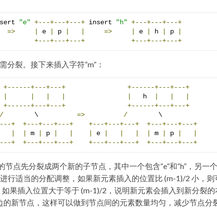
sert 
"e"
+---+---+---+
 insert 
"h"
+---+---+---+
=>
|
 e 
|
 p 
|
|
=>
|
 e 
|
 h 
|
 p 
|
+---+---+---+
+---+---+---+
需分裂。接下来插入字符“m”：
+------+---+---+
+------+---+---+
|
|
|
|
|
   h  
|
|
|
+------+---+---+
+------+---+---+
/
        \          
=>
/
---+
+---+---+---+
+---+---+---+
+---+---+---+
|
|
 m 
|
 p 
|
|
|
 e 
|
|
|
|
 m 
|
 p 
|
|
---+
+---+---+---+
+---+---+---+
+---+---+---+
的节点先分裂成两个新的子节点，其中一个包含“e”和“h”，另一
行适当的分配调整，如果新元素插入的位置比 (m-1)/2 小，则
新节点；如果插入位置大于等于 (m-1)/2，说明新元素会插入到新分裂
素复制给右边的新节点，这样可以做到节点间的元素数量均匀，减少节点分