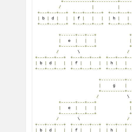
+------------+----------+-----
/
|
|
     
+---+---+---+
+---+---+---+
+---+---+-
|
 b 
|
 d 
|
|
|
 f 
|
|
|
|
 h 
|
|
+---+---+---+
+---+---+---+
+---+---+-
+------+---+---+
+
|
   e  
|
|
|
|
+------+---+---+
+
/
        \                    
/
+---+---+---+
+---+---+---+
+---+---+--
|
 b 
|
 d 
|
|
|
 f 
|
|
|
|
 h 
|
|
+---+---+---+
+---+---+---+
+---+---+--
+----------+--
|
     g    
|
+----------+--
/
            \

+------+---+---+
+
|
   e  
|
|
|
|
+------+---+---+
+
/
        \                    
/
+---+---+---+
+---+---+---+
+---+---+--
|
 b 
|
 d 
|
|
|
 f 
|
|
|
|
 h 
|
|