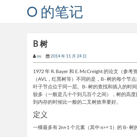
Skip
O 的笔记
to
content
B 树
ou
2014 年 11 月 24 日
1972 年 R. Bayer 和 E. McCreight 
（AVL，红黑树等）不同的是，B- 树的每个节
叶子节点位于同一层。B- 树的查找和插入的时间
较多（一般是几十个到几百个之间），树的高度
到内存的时候比一般的二叉树效率要好。
定义
一棵最多有 2n+1 个元素（其中 n>= 1）的 B- 