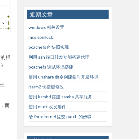
-------+---------+---+
|
近期文章
---+---+---+
+---+---+---+
 v 
|
|
|
|
 x 
|
 y 
|
 z 
|
windows 相关设置
---+---+---+
+---+---+---+
mcs spinlock
bcachefs 的快照实现
树的根
利用 ssh 端口转发功能搭建代理
位
bcachefs 调试环境搭建
使用 unshare 命令创建临时开发环境
是比
iterm2 快捷键修改
使用 ksmbd 搭建 samba 共享服务
回，而
使用 mutt 收发邮件
给 linux kernel 提交 patch 的步骤