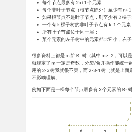
每个节点最多有 2n+1 个元素；
每个非叶子节点（根节点除外）至少有 n+1
如果根节点不是叶子节点，则至少有 2 棵
一个有 k 棵子树的非叶子节点有 k-1 个
所有叶子节点位于同一层；
某个元素的左子树中的元素都比它小，右子
很多资料上都是 m 阶 B- 树（其中 m>=2
就规定了 m 一定是奇数，分裂/合并操作能统一
用的 2-3 树我就很不爽，而 2-3-4 树（就是
不影响理解。
例如下面是一棵每个节点最多有 3 个元素的 B- 
+
|
+
/
+---------+---------+---+
|
    d    
|
    g    
|
|