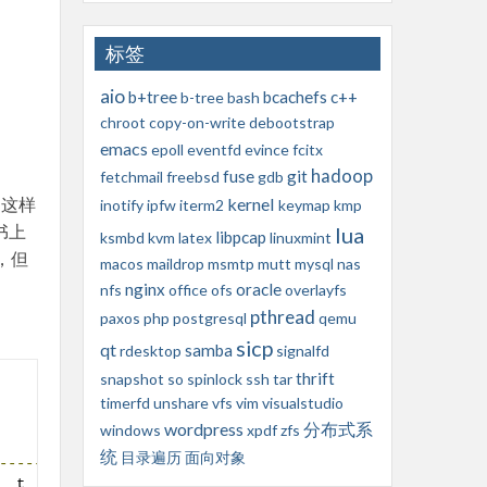
标签
aio
b+tree
bcachefs
c++
b-tree
bash
chroot
copy-on-write
debootstrap
emacs
epoll
eventfd
evince
fcitx
hadoop
fuse
git
fetchmail
freebsd
gdb
，这样
kernel
inotify
ipfw
iterm2
keymap
kmp
书上
lua
libpcap
ksmbd
kvm
latex
linuxmint
别，但
macos
maildrop
msmtp
mutt
mysql
nas
nginx
oracle
nfs
office
ofs
overlayfs
pthread
paxos
php
postgresql
qemu
sicp
qt
samba
rdesktop
signalfd
thrift
snapshot
so
spinlock
ssh
tar
timerfd
unshare
vfs
vim
visualstudio
wordpress
分布式系
windows
xpdf
zfs
统
目录遍历
面向对象
-------+---------+---+
  t    
|
    w    
|
|