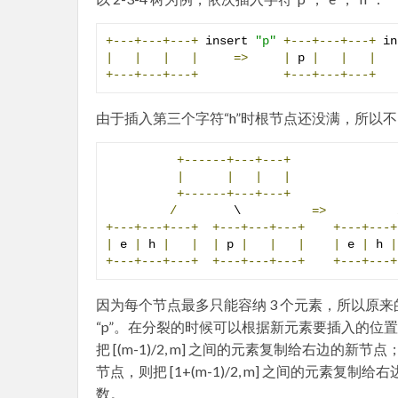
+---+---+---+
 insert 
"p"
+---+---+---+
 in
|
|
|
|
=>
|
 p 
|
|
|
+---+---+---+
+---+---+---+
由于插入第三个字符“h”时根节点还没满，所以不
+------+---+---+
|
|
|
|
+------+---+---+
/
        \          
=>
+---+---+---+
+---+---+---+
+---+---+
|
 e 
|
 h 
|
|
|
 p 
|
|
|
|
 e 
|
 h 
|
+---+---+---+
+---+---+---+
+---+---+
因为每个节点最多只能容纳 3 个元素，所以原来
“p”。在分裂的时候可以根据新元素要插入的位置进
把 [(m-1)/2, m] 之间的元素复制给右边的
节点，则把 [1+(m-1)/2, m] 之间的元
数。