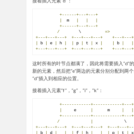
接着插入元素“d”：
+------+---+---+
|
  m   
|
|
|
+------+---+---+
/
        \          
=>
+---+---+---+
+---+---+---+
+---+---+
|
 b 
|
 e 
|
 h 
|
|
 p 
|
 t 
|
 x 
|
|
 b 
|
|
+---+---+---+
+---+---+---+
+---+---+
这时所有的叶节点都满了，因此将需要插入“d”
新的元素，然后把“e”两边的元素分别分配到两
“d”插入到相应的位置。
接着插入元素“f”，“g”，“i”，“k”：
+------------+------------+---+
|
     e      
|
      m     
|
|
+------------+------------+---+
/
|
             \   
+---+---+---+
+---+---+---+
+---+---+--
|
 b 
|
 d 
|
|
|
 f 
|
 h 
|
|
|
 p 
|
 t 
|
 x