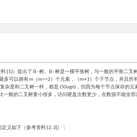
的论文（参考资料 [1]）提出了 B- 树。B- 树是一棵平衡树，与一般的平衡二叉
点最多可以拥有 m（m>=2）个元素，（m+1）个子节点，并且所
复杂度和二叉树一样，都是 O(logn)，但因为每个节点保存的元
比一般的二叉树要小很多，访问硬盘次数更少，在数据不能全部
树的定义如下（参考资料 [2, 3]）：