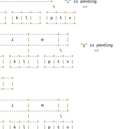
----------------------+
"i"
is
 pending

                       \            
=>
--+
+---+---+---+
+---+---+---+
|
|
 k 
|
 l 
|
|
|
 p 
|
 t 
|
 x 
|
--+
+---+---+---+
+---+---+---+
------------+------------+---+
     i      
|
     m      
|
|
------------+------------+---+
"g"
is
 pending

|
             \              
=>
-+
+---+---+---+
+---+---+---+
|
|
 k 
|
 l 
|
|
|
 p 
|
 t 
|
 x 
|
-+
+---+---+---+
+---+---+---+
-+---+
|
|
-+---+
------------+------------+---+
     i      
|
     m      
|
|
------------+------------+---+
|
-+
+---+---+---+
+---+---+---+
|
|
 k 
|
 l 
|
|
|
 p 
|
 t 
|
 x 
|