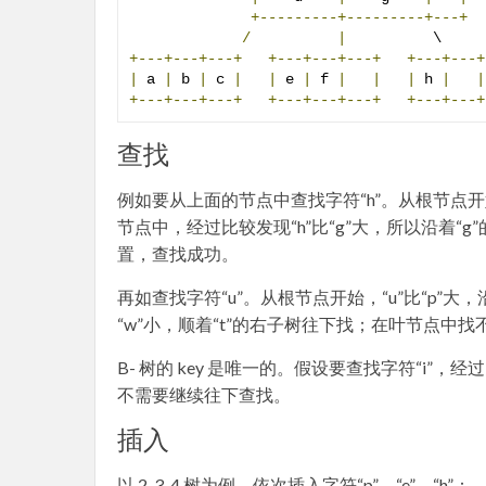
+---------+---------+---+
/
|
          \     
+---+---+---+
+---+---+---+
+---+---+
|
 a 
|
 b 
|
 c 
|
|
 e 
|
 f 
|
|
|
 h 
|
|
+---+---+---+
+---+---+---+
+---+---+
查找
例如要从上面的节点中查找字符“h”。从根节点开始，
节点中，经过比较发现“h”比“g”大，所以沿着“
置，查找成功。
再如查找字符“u”。从根节点开始，“u”比“p”大
“w”小，顺着“t”的右子树往下找；在叶节点中找不
B- 树的 key 是唯一的。假设要查找字符“i
不需要继续往下查找。
插入
以 2-3-4 树为例，依次插入字符“p”，“e”，“h”：