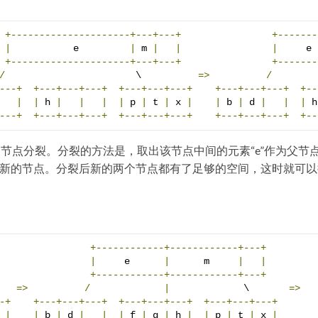
+---------------------+---+---+
+-------
|
           e         
|
 m 
|
|
|
     e 
+---------------------+---+---+
+-------
/
                       \          
=>
/
---+
+---+---+---+
+---+---+---+
+---+---+---+
+--
|
|
 h 
|
|
|
|
 p 
|
 t 
|
 x 
|
|
 b 
|
 d 
|
|
|
 h
---+
+---+---+---+
+---+---+---+
+---+---+---+
+--
的节点分裂。分裂的方法是，取出该节点中间的元素“e”作为父节
个新的节点。分裂后新的两个节点都有了足够的空间，这时就可以
+------------+------------+---+
|
     e      
|
      m     
|
|
+------------+------------+---+
   
=>
/
|
             \       
=>
-+
+---+---+---+
+---+---+---+
+---+---+---+
 
|
|
 b 
|
 d 
|
|
|
 f 
|
 g 
|
 h 
|
|
 p 
|
 t 
|
 x 
|