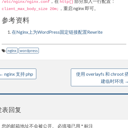
，在
部分加入一行配置：
/etc/
nginx
/
nginx
.
conf
http
{}
，重启 nginx 即可。
client_max_body_size
20m
;
参考资料
在Nginx上为WordPress固定链接配置Rewrite
nginx
wordpress
←
nginx 支持 php
使用 overlayfs 和 chroot 
建临时环境
发表回复
您的邮箱地址不会被公开。
必填项已用
*
标注