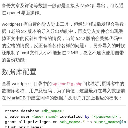
备份文章及评论等数据一般都是直接从 MySQL 导出，可以通
过 cpanel 界面操作。
wordpress 有自带的导入导出工具，但经过测试后发现会丢数
据（老的 3.x 版本的导入导出功能中，再次导入文件会出现丢
掉正文中的反斜杠字符的情况，当前 5.2.2 版的会丢掉代码中
的空格的情况，反正有着各种各样的问题），另外导入的时候
还限制了 .xml 文件大小不能超过 2 MB，总之不建议使用自带
的备份功能。
数据库配置
查看 wordpress 目录中的
可以找到原博客中的
wp
-
config
.
php
数据库名称，用户及密码，为了简便，这里最好在导入数据前
在 MariaDB 中建立同样的数据库及用户并加上相应的权限：
create database 
<db_name>
;
create user 
<user_name>
 identified 
by
'<password>'
;
grant all privileges on 
<db_name>
.*
 to 
<user_name>
@lo
flush privileges
;