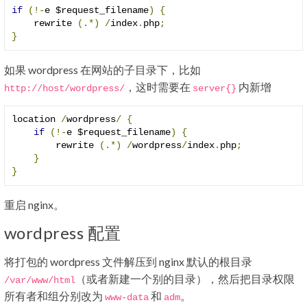
if
(!-
e $request_filename
)
{
    rewrite 
(.*)
/
index
.
php
;
}
如果 wordpress 在网站的子目录下，比如
，这时需要在
内新增
http
:
//host/wordpress/
server
{}
location 
/
wordpress
/
{
if
(!-
e $request_filename
)
{
        rewrite 
(.*)
/
wordpress
/
index
.
php
;
}
}
重启 nginx。
wordpress 配置
将打包的 wordpress 文件解压到 nginx 默认的根目录
（或者新建一个别的目录），然后把目录权限
/var/
www
/
html
所有者和组分别改为
和
。
www
-
data
adm