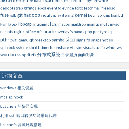
aio
b+tree
bcachefs
c++
b-tree
bash
chroot
copy-on-write
emacs
debootstrap
epoll
eventfd
evince
fcitx
fetchmail
freebsd
hadoop
kernel
fuse
git
gdb
inotify
ipfw
iterm2
keymap
kmp
ksmbd
lua
libpcap
kvm
latex
linuxmint
macos
maildrop
msmtp
mutt
mysql
nginx
oracle
nas
nfs
office
ofs
overlayfs
paxos
php
postgresql
sicp
pthread
qt
samba
qemu
rdesktop
signalfd
snapshot
so
thrift
spinlock
ssh
tar
timerfd
unshare
vfs
vim
visualstudio
windows
wordpress
分布式系统
xpdf
zfs
目录遍历
面向对象
近期文章
windows 相关设置
mcs spinlock
bcachefs 的快照实现
利用 ssh 端口转发功能搭建代理
bcachefs 调试环境搭建