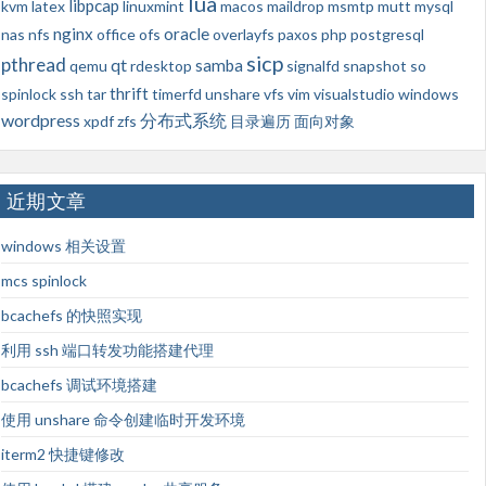
lua
libpcap
kvm
latex
linuxmint
macos
maildrop
msmtp
mutt
mysql
nginx
oracle
nas
nfs
office
ofs
overlayfs
paxos
php
postgresql
sicp
pthread
qt
samba
qemu
rdesktop
signalfd
snapshot
so
thrift
spinlock
ssh
tar
timerfd
unshare
vfs
vim
visualstudio
windows
wordpress
分布式系统
xpdf
zfs
目录遍历
面向对象
近期文章
windows 相关设置
mcs spinlock
bcachefs 的快照实现
利用 ssh 端口转发功能搭建代理
bcachefs 调试环境搭建
使用 unshare 命令创建临时开发环境
iterm2 快捷键修改