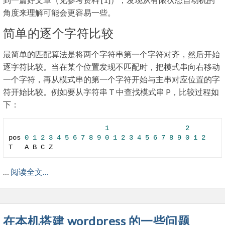
角度来理解可能会更容易一些。
简单的逐个字符比较
最简单的匹配算法是将两个字符串第一个字符对齐，然后开始
逐字符比较。当在某个位置发现不匹配时，把模式串向右移动
一个字符，再从模式串的第一个字符开始与主串对应位置的字
符开始比较。例如要从字符串 T 中查找模式串 P，比较过程如
下：
1
2
pos 
0
1
2
3
4
5
6
7
8
9
0
1
2
3
4
5
6
7
8
9
0
1
2
T   A B C Z 
…
阅读全文…
在本机搭建 wordpress 的一些问题