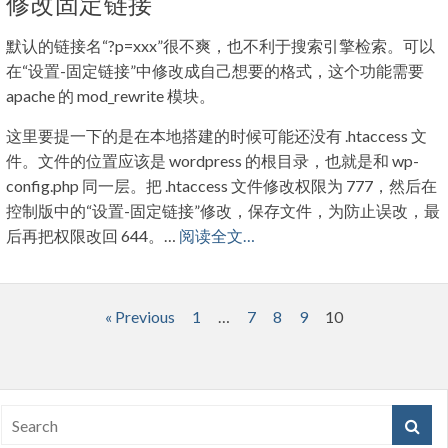
修改固定链接
默认的链接名“?p=xxx”很不爽，也不利于搜索引擎检索。可以
在“设置-固定链接”中修改成自己想要的格式，这个功能需要
apache 的 mod_rewrite 模块。
这里要提一下的是在本地搭建的时候可能还没有 .htaccess 文
件。文件的位置应该是 wordpress 的根目录，也就是和 wp-
config.php 同一层。把 .htaccess 文件修改权限为 777，然后在
控制版中的“设置-固定链接”修改，保存文件，为防止误改，最
后再把权限改回 644。…
阅读全文…
文
« Previous
1
…
7
8
9
10
章
分
页