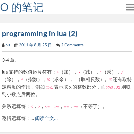
O 的笔记
Skip
to
content
programming in lua (2)
ou
2011 年 8 月 25 日
2 Comments
3-4 章。
lua 支持的数值运算符有：
（加），
（减），
（乘），
+
-
*
/
（除），
（指数），
（求余），
（取相反数）。
还有取特
^
%
-
%
定精度的作用，例如
表示取 x 的整数部分，而
则取
x
%
1
x
%
0.01
到小数点后两位。
关系运算符：
，
，
，
，
，
（不等于）。
<
>
<=
>=
==
~=
逻辑运算符：…
阅读全文…