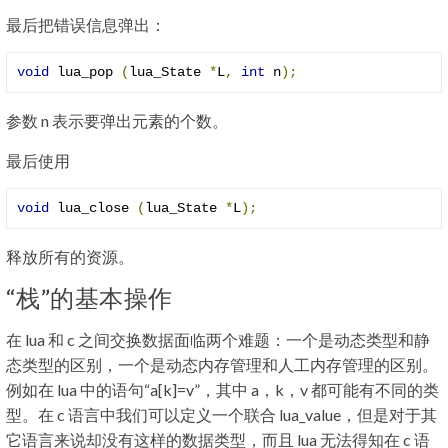
最后把错误信息弹出：
void
 lua_pop 
(
lua_State 
*
L
,
int
 n
);
参数 n 表示要弹出元素的个数。
最后使用
void
 lua_close 
(
lua_State 
*
L
);
释放所有的资源。
“栈”的基本操作
在 lua 和 c 之间交换数据面临两个难题：一个是动态类型和静
态类型的区别，一个是动态内存管理和人工内存管理的区别。
例如在 lua 中的语句“a[k]=v”，其中 a，k，v 都可能有不同的类
型。在 c 语言中我们可以定义一个联合 lua_value，但是对于其
它语言来说却没有这样的数据类型，而且 lua 无法得知在 c 语