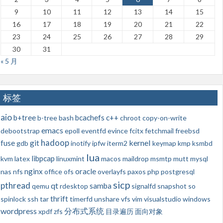
9
10
11
12
13
14
15
16
17
18
19
20
21
22
23
24
25
26
27
28
29
30
31
« 5 月
标签
aio
b+tree
bcachefs
c++
b-tree
bash
chroot
copy-on-write
emacs
debootstrap
epoll
eventfd
evince
fcitx
fetchmail
freebsd
hadoop
kernel
fuse
git
gdb
inotify
ipfw
iterm2
keymap
kmp
ksmbd
lua
libpcap
kvm
latex
linuxmint
macos
maildrop
msmtp
mutt
mysql
nginx
oracle
nas
nfs
office
ofs
overlayfs
paxos
php
postgresql
sicp
pthread
qt
samba
qemu
rdesktop
signalfd
snapshot
so
thrift
spinlock
ssh
tar
timerfd
unshare
vfs
vim
visualstudio
windows
wordpress
分布式系统
xpdf
zfs
目录遍历
面向对象