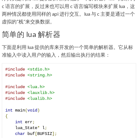
c 语言的扩展，反过来也可以用 c 语言编写模块来扩展 lua，这
两种情况都使用同样的 api 进行交互。lua 与 c 主要是通过一个
虚拟的“栈”来交换数据。
简单的 lua 解析器
下面是利用 lua 提供的库来开发的一个简单的解析器。它从标
准输入中读入用户的输入，然后输出执行的结果：
#include
<stdio.h>
#include
<string.h>
#include
<lua.h>
#include
<lauxlib.h>
#include
<lualib.h>
int
 main
(
void
)
{
int
 err
;
    lua_State
*
 l
;
char
 buf
[
BUFSIZ
];