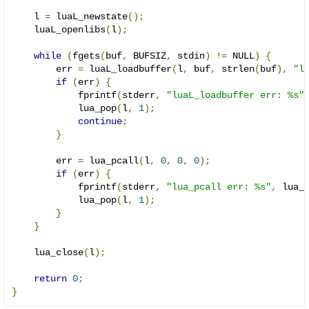
    l 
=
 luaL_newstate
();
    luaL_openlibs
(
l
);
while
(
fgets
(
buf
,
 BUFSIZ
,
 stdin
)
!=
 NULL
)
{
        err 
=
 luaL_loadbuffer
(
l
,
 buf
,
 strlen
(
buf
),
"l
if
(
err
)
{
            fprintf
(
stderr
,
"luaL_loadbuffer err: %s"
            lua_pop
(
l
,
1
);
continue
;
}
        err 
=
 lua_pcall
(
l
,
0
,
0
,
0
);
if
(
err
)
{
            fprintf
(
stderr
,
"lua_pcall err: %s"
,
 lua_
            lua_pop
(
l
,
1
);
}
}
    lua_close
(
l
);
return
0
;
}