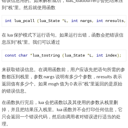
错误信息用的。如果解析成功，luaL_loadbuffer() 会把结果压
到“栈”里。然后就使用函数
int
 lua_pcall 
(
lua_State 
*
L
,
int
 nargs
,
int
 nresults
,
在 lua 保护模式下运行语句。如果运行出错，函数会把错误信
息压到“栈”里。我们可以通过
const
char
*
lua_tostring 
(
lua_State 
*
L
,
int
 index
);
来获取错误信息。在调用函数前，用户应该先把语句所需的参
数都压到栈里，参数 nargs 说明有多少个参数，nresults 表示
返回值有多少个。如果 msgh 值为 0 表示“栈”里返回的是原始
的错误信息。
在函数执行完后，lua 会把函数以及其使用的参数从栈里删
掉，并且把结果压入栈里。lua 函数并不会打印任何信息，它
只会返回一个错误代码，然后由调用者对错误进行适当的处
理。