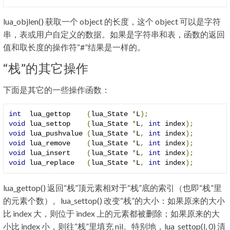
lua_objlen() 获取一个 object 的长度，这个 object 可以是字符
串，表或用户自定义的数据。如果是字符串和表，函数的返回
值和取长度的操作符“#”结果是一样的。
“栈”的其它操作
下面是其它的一些操作函数：
int
  lua_gettop    
(
lua_State 
*
L
);
void
 lua_settop    
(
lua_State 
*
L
,
int
 index
);
void
 lua_pushvalue 
(
lua_State 
*
L
,
int
 index
);
void
 lua_remove    
(
lua_State 
*
L
,
int
 index
);
void
 lua_insert    
(
lua_State 
*
L
,
int
 index
);
void
 lua_replace   
(
lua_State 
*
L
,
int
 index
);
lua_gettop() 返回“栈”顶元素相对于“栈”底的索引（也即“栈”里
的元素个数）。lua_settop() 改变“栈”的大小：如果原来的大小
比 index 大，则位于 index 上的元素都被删除；如果原来的大
小比 index 小，则往“栈”里填充 nil。特别地，lua_settop(l, 0) 清