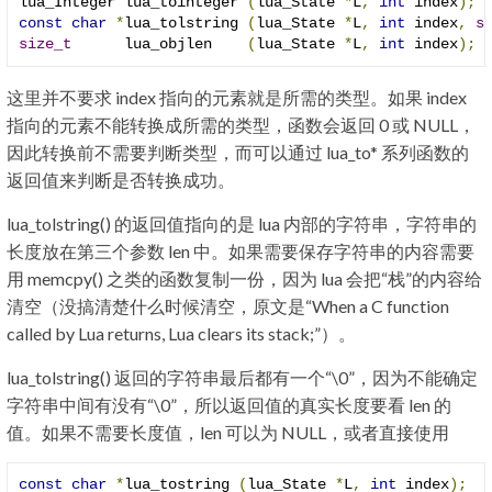
lua_Integer lua_tointeger 
(
lua_State 
*
L
,
int
 index
);
const
char
*
lua_tolstring 
(
lua_State 
*
L
,
int
 index
,
s
size_t
      lua_objlen    
(
lua_State 
*
L
,
int
 index
);
这里并不要求 index 指向的元素就是所需的类型。如果 index
指向的元素不能转换成所需的类型，函数会返回 0 或 NULL，
因此转换前不需要判断类型，而可以通过 lua_to* 系列函数的
返回值来判断是否转换成功。
lua_tolstring() 的返回值指向的是 lua 内部的字符串，字符串的
长度放在第三个参数 len 中。如果需要保存字符串的内容需要
用 memcpy() 之类的函数复制一份，因为 lua 会把“栈”的内容给
清空（没搞清楚什么时候清空，原文是“When a C function
called by Lua returns, Lua clears its stack;”）。
lua_tolstring() 返回的字符串最后都有一个“\0”，因为不能确定
字符串中间有没有“\0”，所以返回值的真实长度要看 len 的
值。如果不需要长度值，len 可以为 NULL，或者直接使用
const
char
*
lua_tostring 
(
lua_State 
*
L
,
int
 index
);