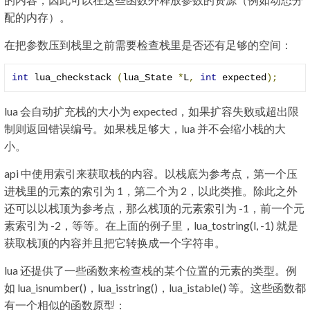
配的内存）。
在把参数压到栈里之前需要检查栈里是否还有足够的空间：
int
 lua_checkstack 
(
lua_State 
*
L
,
int
 expected
);
lua 会自动扩充栈的大小为 expected，如果扩容失败或超出限
制则返回错误编号。如果栈足够大，lua 并不会缩小栈的大
小。
api 中使用索引来获取栈的内容。以栈底为参考点，第一个压
进栈里的元素的索引为 1，第二个为 2，以此类推。除此之外
还可以以栈顶为参考点，那么栈顶的元素索引为 -1，前一个元
素索引为 -2，等等。在上面的例子里，lua_tostring(l, -1) 就是
获取栈顶的内容并且把它转换成一个字符串。
lua 还提供了一些函数来检查栈的某个位置的元素的类型。例
如 lua_isnumber()，lua_isstring()，lua_istable() 等。这些函数都
有一个相似的函数原型：