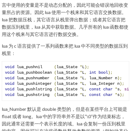
言中使用的变量是不是动态分配的，因此可能会错误地回收变
量所占的资源。因此 lua 使用一个栈来和其它语言交换数据。
lua 把数据压栈，其它语言从栈里弹出数据；或者其它语言把
数据压到栈里，lua 从其中获取数据。几乎所有的 lua 函数都使
用这个栈来与其它语言进行数据交换。
lua 为 c 语言提供了一系列函数来把 lua 中不同类型的数据压到
栈里：
void
 lua_pushnil     
(
lua_State 
*
L
);
void
 lua_pushboolean 
(
lua_State 
*
L
,
int
bool
);
void
 lua_pushnumber  
(
lua_State 
*
L
,
 lua_Number n
);
void
 lua_pushinteger 
(
lua_State 
*
L
,
 lua_Integer n
);
void
 lua_pushlstring 
(
lua_State 
*
L
,
const
char
*
s
,
si
void
 lua_pushstring  
(
lua_State 
*
L
,
const
char
*
s
);
lua_Number 默认是 double 类型的，但是在某些平台上可能是
float 或者 long。lua 中的字符串并不是以“\0”作为结束标志，
因此通常还需要一个表示长度的域。lua 会复制一份压到栈里
的内容，因此可以在这些函数外释放参数的资源（例如动态分