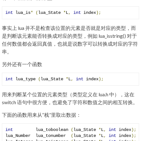
int
 lua_is
*
(
lua_State 
*
L
,
int
 index
);
事实上 lua 并不是检查该位置的元素是否就是对应的类型，而
是判断该元素能否转换成对应的类型，例如 lua_isstring() 对于
任何数值都会返回真值，也就是说数字可以转换成对应的字符
串。
另外还有一个函数
int
 lua_type 
(
lua_State 
*
L
,
int
 index
);
用来判断某个位置的元素类型（类型定义在 lua.h 中），这在
switch 语句中很方便，也避免了字符和数值之间的相互转换。
下面的函数用来从“栈”里取出数据：
int
         lua_toboolean 
(
lua_State 
*
L
,
int
 index
);
lua_Number  lua_tonumber  
(
lua_State 
*
L
,
int
 index
);