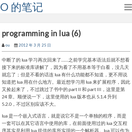
O 的笔记
Skip
to
content
programming in lua (6)
ou
2012 年 3 月 25 日
中断了的 lua 学习再次回来了……之前学完基本语法后就不想看
接下来的标准库讲解了，因为看了不用基本等于白看，没几天
就忘了；但是不看的话连 lua 有什么功能都不知道，更不用说
知道把 lua 用在什么地方。最近想学习用 lua 来扩展程序，因此
又捡起来了，不过跳过了书中的 part II 和 part III，这里是第
24 章。顺便说一下，这里使用的 lua 版本也从 5.1.4 升到
5.2.0，不过区别应该不大。
lua 是一个嵌入式语言，就是说它不是一个单独的程序，而是
一套可以在其它语言中使用的库，在前面使用过的 lua 交互程
序其实是利用 lua 提供的库所实现的一个解析器。lua 可以作为