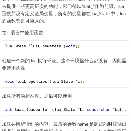
来提供一些更高层次的功能，它们都以“luaL_”作为前缀。lua
函数并没有定义全局变量，所有的变量都在 lua_State 中，lua
的函数都是可重入的。
在 c 语言中使用函数
lua_State 
*
luaL_newstate 
(
void
);
创建一个新的 lua 执行环境。这个环境里什么都没有，因此需
要使用函数
void
 luaL_openlibs 
(
lua_State 
*
L
);
加载所有的标准库。之后可以使用
int
 luaL_loadbuffer 
(
lua_State 
*
L
,
const
char
*
buff
,
加载并解析读到的内容。最后的参数 name 是调试的时候输出