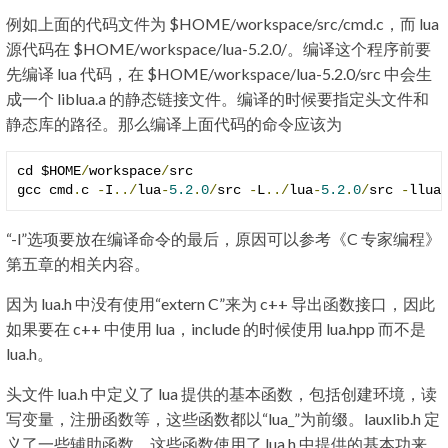
例如上面的代码文件为 $HOME/workspace/src/cmd.c，而 lua
源代码在 $HOME/workspace/lua-5.2.0/。编译这个程序前要
先编译 lua 代码，在 $HOME/workspace/lua-5.2.0/src 中会生
成一个 liblua.a 的静态链接文件。编译的时候要指定头文件和
静态库的路径。那么编译上面代码的命令应该为
cd $HOME
/
workspace
/
src

gcc cmd
.
c 
-
I
../
lua
-
5.2
.
0
/
src 
-
L
../
lua
-
5.2
.
0
/
src 
-
llua
“-l”选项要放在编译命令的最后，原因可以参考《C 专家编程》
第五章的相关内容。
因为 lua.h 中没有使用“extern C”来为 c++ 导出函数接口，因此
如果要在 c++ 中使用 lua，include 的时候使用 lua.hpp 而不是
lua.h。
头文件 lua.h 中定义了 lua 提供的基本函数，包括创建环境，读
写变量，注册函数等，这些函数都以“lua_”为前缀。lauxlib.h 定
义了一些辅助函数，这些函数使用了 lua.h 中提供的基本功来