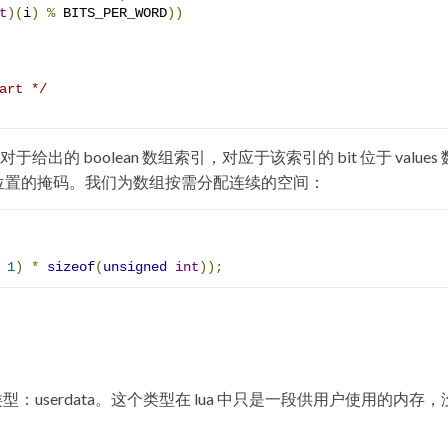
t
)(
i
)
%
 BITS_PER_WORD
))
art */
表示对于给出的 boolean 数组索引，对应于该索引的 bit 位于 values
数位置的掩码。我们为数组按需分配连续的空间：
1
)
*
sizeof
(
unsigned
int
));
：userdata。这个类型在 lua 中只是一段供用户使用的内存，