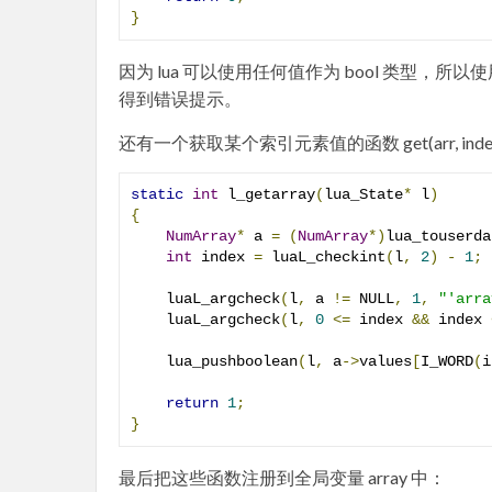
}
因为 lua 可以使用任何值作为 bool 类型，所以使
得到错误提示。
还有一个获取某个索引元素值的函数 get(arr, inde
static
int
 l_getarray
(
lua_State
*
 l
)
{
NumArray
*
 a 
=
(
NumArray
*)
lua_touserda
int
 index 
=
 luaL_checkint
(
l
,
2
)
-
1
;
    luaL_argcheck
(
l
,
 a 
!=
 NULL
,
1
,
"'arra
    luaL_argcheck
(
l
,
0
<=
 index 
&&
 index 
    lua_pushboolean
(
l
,
 a
->
values
[
I_WORD
(
i
return
1
;
}
最后把这些函数注册到全局变量 array 中：