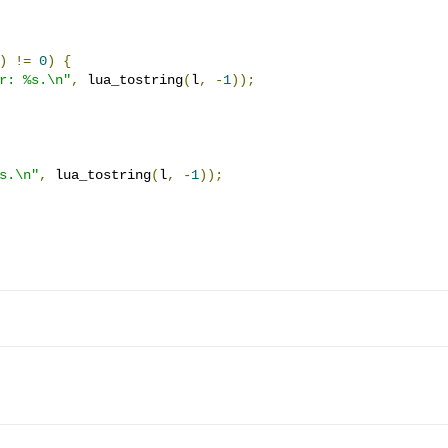
)
!=
0
)
{
r: %s.\n"
,
 lua_tostring
(
l
,
-
1
));
s.\n"
,
 lua_tostring
(
l
,
-
1
));