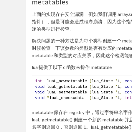
metatables
上面的实现存在安全漏洞，例如我们调用 array.set(io.s
指针），但是可能会造成程序崩溃，因为这个指针指向的
递的类型进行检查。
解决问题的一种方法是为每个类型创建一个 metat
时候检查一下该参数的类型是否有对应的 metata
metatable 和类型的对应关系，因此这个检
lua 提供了以下 c 函数来操作 metatable：
int
  luaL_newmetatable 
(
lua_State 
*
L
,
con
void
 luaL_getmetatable 
(
lua_State 
*
L
,
con
void
 luaL_setmetatable 
(
lua_State 
*
L
,
con
void
*
luaL_checkudata  
(
lua_State 
*
L
,
int
metatable 保存在 registry 中，通过字符
luaL_getmetatable() 创建一个新的 metat
名字则返回 0，否则返回 1。luaL_getmetatab