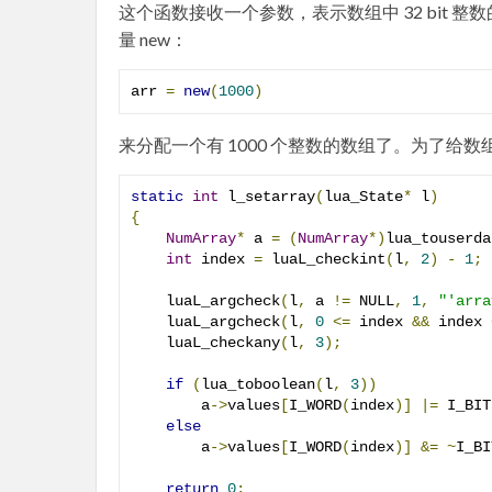
这个函数接收一个参数，表示数组中 32 bit 
量 new：
arr 
=
new
(
1000
)
来分配一个有 1000 个整数的数组了。为了给数组元素赋
static
int
 l_setarray
(
lua_State
*
 l
)
{
NumArray
*
 a 
=
(
NumArray
*)
lua_touserda
int
 index 
=
 luaL_checkint
(
l
,
2
)
-
1
;
    luaL_argcheck
(
l
,
 a 
!=
 NULL
,
1
,
"'arra
    luaL_argcheck
(
l
,
0
<=
 index 
&&
 index 
    luaL_checkany
(
l
,
3
);
if
(
lua_toboolean
(
l
,
3
))
        a
->
values
[
I_WORD
(
index
)]
|=
 I_BIT
else
        a
->
values
[
I_WORD
(
index
)]
&=
~
I_BI
return
0
;