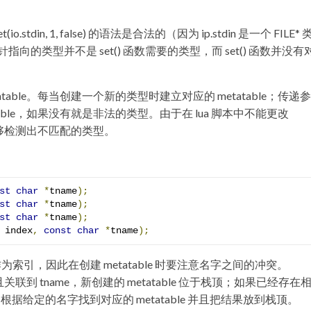
tdin, 1, false) 的语法是合法的（因为 ip.stdin 是一个 FILE*
类型并不是 set() 函数需要的类型，而 set() 函数并没有
able。每当创建一个新的类型时建立对应的 metatable；传递
ble，如果没有就是非法的类型。由于在 lua 脚本中不能更改
测能够检测出不匹配的类型。
st
char
*
tname
);
st
char
*
tname
);
st
char
*
tname
);
 index
,
const
char
*
tname
);
串名字作为索引，因此在创建 metatable 时要注意名字之间的冲突。
able 并且关联到 tname，新创建的 metatable 位于栈顶；如果已经存
le() 根据给定的名字找到对应的 metatable 并且把结果放到栈顶。