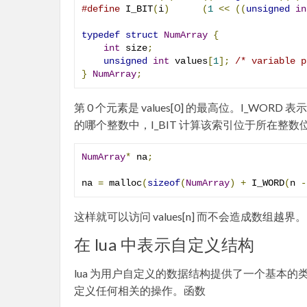
#define
 I_BIT
(
i
)
(
1
<<
((
unsigned
in
typedef
struct
NumArray
{
int
 size
;
unsigned
int
 values
[
1
];
/* variable p
}
NumArray
;
第 0 个元素是 values[0] 的最高位。I_WORD 
的哪个整数中，I_BIT 计算该索引位于所在整
NumArray
*
 na
;
na 
=
 malloc
(
sizeof
(
NumArray
)
+
 I_WORD
(
n 
-
这样就可以访问 values[n] 而不会造成数组越界。
在 lua 中表示自定义结构
lua 为用户自定义的数据结构提供了一个基本的类型
定义任何相关的操作。函数