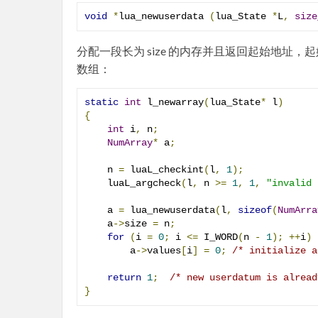
void
*
lua_newuserdata 
(
lua_State 
*
L
,
size
分配一段长为 size 的内存并且返回起始地址，
数组：
static
int
 l_newarray
(
lua_State
*
 l
)
{
int
 i
,
 n
;
NumArray
*
 a
;
    n 
=
 luaL_checkint
(
l
,
1
);
    luaL_argcheck
(
l
,
 n 
>=
1
,
1
,
"invalid 
    a 
=
 lua_newuserdata
(
l
,
sizeof
(
NumArra
    a
->
size 
=
 n
;
for
(
i 
=
0
;
 i 
<=
 I_WORD
(
n 
-
1
);
++
i
)
        a
->
values
[
i
]
=
0
;
/* initialize a
return
1
;
/* new userdatum is alread
}