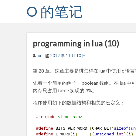
Skip
O 的笔记
to
content
programming in lua (10)
ou
2012 年 11 月 10 日
第 28 章。这章主要是讲怎样在 lua 中使用 c
先看一个简单的例子：boolean 数组。在 lua 中
内存只占用 table 实现的 3%。
程序使用如下的数据结构和相关的宏定义：
#include
<limits.h>
#define
 BITS_PER_WORD 
(
CHAR_BIT
*
sizeof
(
un
#define
 I_WORD
(
i
)
((
unsigned
int
)(
i
)