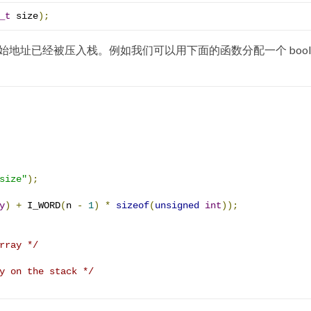
_t
 size
);
起始地址已经被压入栈。例如我们可以用下面的函数分配一个 boole
size"
);
y
)
+
 I_WORD
(
n 
-
1
)
*
sizeof
(
unsigned
int
));
rray */
y on the stack */