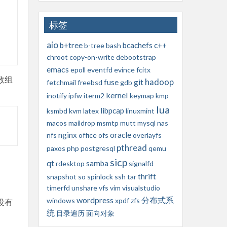
标签
aio
b+tree
bcachefs
c++
b-tree
bash
chroot
copy-on-write
debootstrap
emacs
epoll
eventfd
evince
fcitx
 数组
hadoop
fuse
git
fetchmail
freebsd
gdb
kernel
inotify
ipfw
iterm2
keymap
kmp
lua
libpcap
ksmbd
kvm
latex
linuxmint
macos
maildrop
msmtp
mutt
mysql
nas
nginx
oracle
nfs
office
ofs
overlayfs
pthread
paxos
php
postgresql
qemu
sicp
qt
samba
rdesktop
signalfd
thrift
snapshot
so
spinlock
ssh
tar
timerfd
unshare
vfs
vim
visualstudio
wordpress
分布式系
windows
xpdf
zfs
没有
统
目录遍历
面向对象