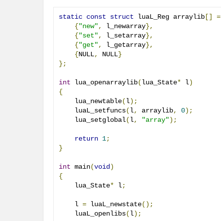
static
const
struct
 luaL_Reg arraylib
[]
=
{
"new"
,
 l_newarray
},
{
"set"
,
 l_setarray
},
{
"get"
,
 l_getarray
},
{
NULL
,
 NULL
}
};
int
 lua_openarraylib
(
lua_State
*
 l
)
{
    lua_newtable
(
l
);
    luaL_setfuncs
(
l
,
 arraylib
,
0
);
    lua_setglobal
(
l
,
"array"
);
return
1
;
}
int
 main
(
void
)
{
    lua_State
*
 l
;
    l 
=
 luaL_newstate
();
    luaL_openlibs
(
l
);