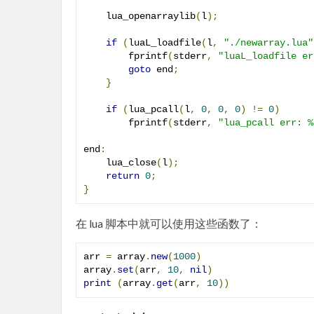
    lua_openarraylib
(
l
);
if
(
luaL_loadfile
(
l
,
"./newarray.lua"
        fprintf
(
stderr
,
"luaL_loadfile er
goto
 end
;
}
if
(
lua_pcall
(
l
,
0
,
0
,
0
)
!=
0
)
        fprintf
(
stderr
,
"lua_pcall err: %
end
:
    lua_close
(
l
);
return
0
;
}
在 lua 脚本中就可以使用这些函数了：
arr 
=
 array
.
new
(
1000
)
array
.
set
(
arr
,
10
,
nil
)
print
(
array
.
get
(
arr
,
10
))